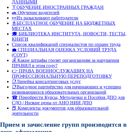
ДАННЫМИ
👔ОБУЧЕНИЕ ИНОСТРАННЫХ ГРАЖДАН
🚗 Обучение водителей
👀Их разыскивают работодатели
📓БЕСПЛАТНОЕ ОБУЧЕНИЕ НА БЮДЖЕТНЫХ
МЕСТАХ
🎓 БИБЛИОТЕКА ИНСТИТУТА, НОВОСТИ, ТЕСТЫ,
КНИГИ
Список квалификаций специалистов по охране труда
💼 СПЕЦИАЛЬНАЯ ОЦЕНКА УСЛОВИЙ ТРУДА
(СОУТ)
💰 Какие штрафы грозят организациям за нарушения
ПРАВИЛ в этом году?
👉 ПРАВА ВОЕННОСЛУЖАЩИХ НА
ПРОФЕССИОНАЛЬНУЮ ПЕРЕПОДГОТОВКУ
📑Линейка консалтинговых услуг
📑Выгодное партнёрство для начинающих и успешно
развивающихся образовательных организаций
☎ Приобрести Курсы, Методички и Пособия ДПО для
СДО | Низкие цены от АНО НИИ ДПО
📕 Комплекты документов для образовательной
деятельности
Прием и зачисление групп производится в
день оформления