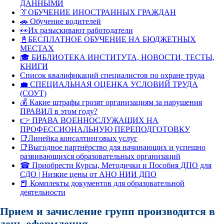
ДАННЫМИ
👔ОБУЧЕНИЕ ИНОСТРАННЫХ ГРАЖДАН
🚗 Обучение водителей
👀Их разыскивают работодатели
📓БЕСПЛАТНОЕ ОБУЧЕНИЕ НА БЮДЖЕТНЫХ
МЕСТАХ
🎓 БИБЛИОТЕКА ИНСТИТУТА, НОВОСТИ, ТЕСТЫ,
КНИГИ
Список квалификаций специалистов по охране труда
💼 СПЕЦИАЛЬНАЯ ОЦЕНКА УСЛОВИЙ ТРУДА
(СОУТ)
💰 Какие штрафы грозят организациям за нарушения
ПРАВИЛ в этом году?
👉 ПРАВА ВОЕННОСЛУЖАЩИХ НА
ПРОФЕССИОНАЛЬНУЮ ПЕРЕПОДГОТОВКУ
📑Линейка консалтинговых услуг
📑Выгодное партнёрство для начинающих и успешно
развивающихся образовательных организаций
☎ Приобрести Курсы, Методички и Пособия ДПО для
СДО | Низкие цены от АНО НИИ ДПО
📕 Комплекты документов для образовательной
деятельности
Прием и зачисление групп производится в
день оформления