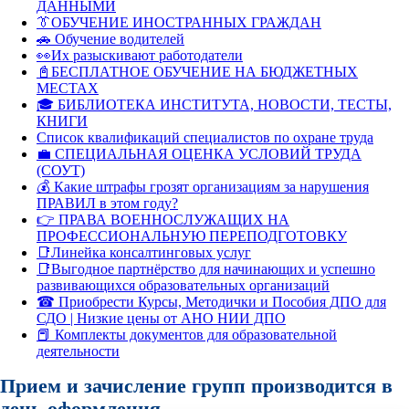
ДАННЫМИ
👔ОБУЧЕНИЕ ИНОСТРАННЫХ ГРАЖДАН
🚗 Обучение водителей
👀Их разыскивают работодатели
📓БЕСПЛАТНОЕ ОБУЧЕНИЕ НА БЮДЖЕТНЫХ
МЕСТАХ
🎓 БИБЛИОТЕКА ИНСТИТУТА, НОВОСТИ, ТЕСТЫ,
КНИГИ
Список квалификаций специалистов по охране труда
💼 СПЕЦИАЛЬНАЯ ОЦЕНКА УСЛОВИЙ ТРУДА
(СОУТ)
💰 Какие штрафы грозят организациям за нарушения
ПРАВИЛ в этом году?
👉 ПРАВА ВОЕННОСЛУЖАЩИХ НА
ПРОФЕССИОНАЛЬНУЮ ПЕРЕПОДГОТОВКУ
📑Линейка консалтинговых услуг
📑Выгодное партнёрство для начинающих и успешно
развивающихся образовательных организаций
☎ Приобрести Курсы, Методички и Пособия ДПО для
СДО | Низкие цены от АНО НИИ ДПО
📕 Комплекты документов для образовательной
деятельности
Прием и зачисление групп производится в
день оформления