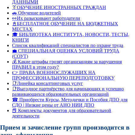
ДАННЫМИ
👔ОБУЧЕНИЕ ИНОСТРАННЫХ ГРАЖДАН
🚗 Обучение водителей
👀Их разыскивают работодатели
📓БЕСПЛАТНОЕ ОБУЧЕНИЕ НА БЮДЖЕТНЫХ
МЕСТАХ
🎓 БИБЛИОТЕКА ИНСТИТУТА, НОВОСТИ, ТЕСТЫ,
КНИГИ
Список квалификаций специалистов по охране труда
💼 СПЕЦИАЛЬНАЯ ОЦЕНКА УСЛОВИЙ ТРУДА
(СОУТ)
💰 Какие штрафы грозят организациям за нарушения
ПРАВИЛ в этом году?
👉 ПРАВА ВОЕННОСЛУЖАЩИХ НА
ПРОФЕССИОНАЛЬНУЮ ПЕРЕПОДГОТОВКУ
📑Линейка консалтинговых услуг
📑Выгодное партнёрство для начинающих и успешно
развивающихся образовательных организаций
☎ Приобрести Курсы, Методички и Пособия ДПО для
СДО | Низкие цены от АНО НИИ ДПО
📕 Комплекты документов для образовательной
деятельности
Прием и зачисление групп производится в
день оформления