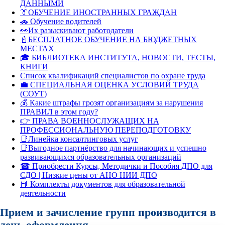
ДАННЫМИ
👔ОБУЧЕНИЕ ИНОСТРАННЫХ ГРАЖДАН
🚗 Обучение водителей
👀Их разыскивают работодатели
📓БЕСПЛАТНОЕ ОБУЧЕНИЕ НА БЮДЖЕТНЫХ
МЕСТАХ
🎓 БИБЛИОТЕКА ИНСТИТУТА, НОВОСТИ, ТЕСТЫ,
КНИГИ
Список квалификаций специалистов по охране труда
💼 СПЕЦИАЛЬНАЯ ОЦЕНКА УСЛОВИЙ ТРУДА
(СОУТ)
💰 Какие штрафы грозят организациям за нарушения
ПРАВИЛ в этом году?
👉 ПРАВА ВОЕННОСЛУЖАЩИХ НА
ПРОФЕССИОНАЛЬНУЮ ПЕРЕПОДГОТОВКУ
📑Линейка консалтинговых услуг
📑Выгодное партнёрство для начинающих и успешно
развивающихся образовательных организаций
☎ Приобрести Курсы, Методички и Пособия ДПО для
СДО | Низкие цены от АНО НИИ ДПО
📕 Комплекты документов для образовательной
деятельности
Прием и зачисление групп производится в
день оформления