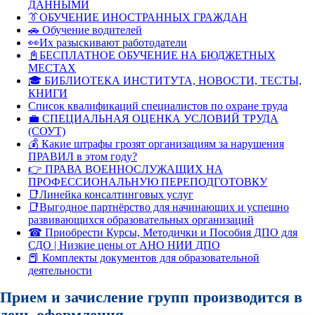
ДАННЫМИ
👔ОБУЧЕНИЕ ИНОСТРАННЫХ ГРАЖДАН
🚗 Обучение водителей
👀Их разыскивают работодатели
📓БЕСПЛАТНОЕ ОБУЧЕНИЕ НА БЮДЖЕТНЫХ
МЕСТАХ
🎓 БИБЛИОТЕКА ИНСТИТУТА, НОВОСТИ, ТЕСТЫ,
КНИГИ
Список квалификаций специалистов по охране труда
💼 СПЕЦИАЛЬНАЯ ОЦЕНКА УСЛОВИЙ ТРУДА
(СОУТ)
💰 Какие штрафы грозят организациям за нарушения
ПРАВИЛ в этом году?
👉 ПРАВА ВОЕННОСЛУЖАЩИХ НА
ПРОФЕССИОНАЛЬНУЮ ПЕРЕПОДГОТОВКУ
📑Линейка консалтинговых услуг
📑Выгодное партнёрство для начинающих и успешно
развивающихся образовательных организаций
☎ Приобрести Курсы, Методички и Пособия ДПО для
СДО | Низкие цены от АНО НИИ ДПО
📕 Комплекты документов для образовательной
деятельности
Прием и зачисление групп производится в
день оформления