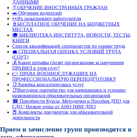
ДАННЫМИ
👔ОБУЧЕНИЕ ИНОСТРАННЫХ ГРАЖДАН
🚗 Обучение водителей
👀Их разыскивают работодатели
📓БЕСПЛАТНОЕ ОБУЧЕНИЕ НА БЮДЖЕТНЫХ
МЕСТАХ
🎓 БИБЛИОТЕКА ИНСТИТУТА, НОВОСТИ, ТЕСТЫ,
КНИГИ
Список квалификаций специалистов по охране труда
💼 СПЕЦИАЛЬНАЯ ОЦЕНКА УСЛОВИЙ ТРУДА
(СОУТ)
💰 Какие штрафы грозят организациям за нарушения
ПРАВИЛ в этом году?
👉 ПРАВА ВОЕННОСЛУЖАЩИХ НА
ПРОФЕССИОНАЛЬНУЮ ПЕРЕПОДГОТОВКУ
📑Линейка консалтинговых услуг
📑Выгодное партнёрство для начинающих и успешно
развивающихся образовательных организаций
☎ Приобрести Курсы, Методички и Пособия ДПО для
СДО | Низкие цены от АНО НИИ ДПО
📕 Комплекты документов для образовательной
деятельности
Прием и зачисление групп производится в
день оформления