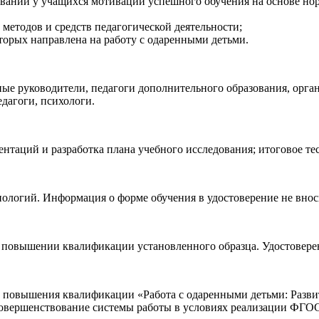
вании у учащихся мотивации успешного обучения на основе но
методов и средств педагогической деятельности;
торых направлена на работу с одаренными детьми.
ые руководители, педагоги дополнительного образования, орга
дагоги, психологи.
зентаций и разработка плана учебного исследования; итоговое т
ологий. Информация о форме обучения в удостоверение не внос
о повышении квалификации установленного образца. Удостоверен
 повышения квалификации «Работа с одаренными детьми: Разви
овершенствование системы работы в условиях реализации ФГО