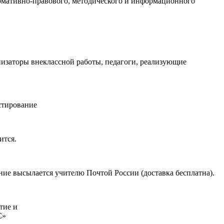
рмативно-правового, методического и информационного
низаторы внеклассной работы, педагоги, реализующие
естирование
ится.
ие высылается учителю Почтой России (доставка бесплатна).
тие и
С»