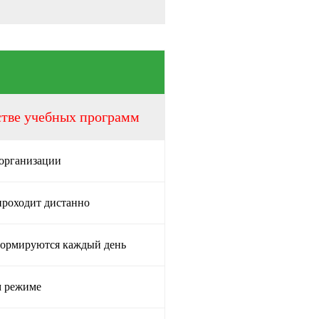
стве учебных программ
 организации
проходит дистанно
формируются каждый день
м режиме