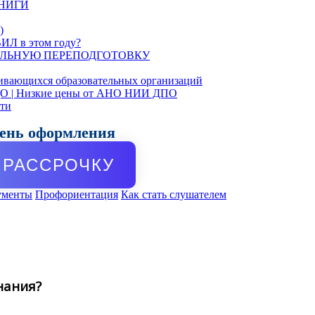
КНИГИ
)
ИЛ в этом году?
ЛЬНУЮ ПЕРЕПОДГОТОВКУ
ивающихся образовательных организаций
ДО | Низкие цены от АНО НИИ ДПО
сти
день оформления
РАССРОЧКУ
ументы
Профориентация
Как стать слушателем
нания?