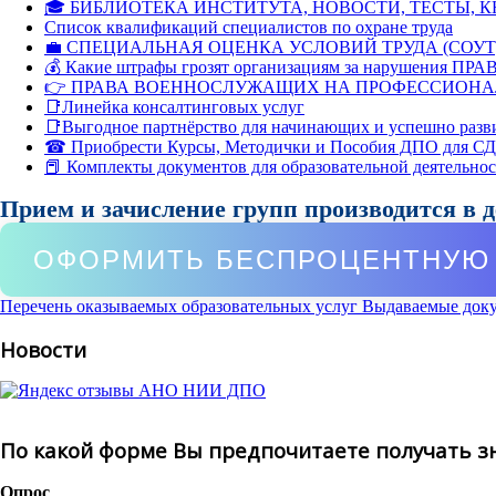
🎓 БИБЛИОТЕКА ИНСТИТУТА, НОВОСТИ, ТЕСТЫ, 
Список квалификаций специалистов по охране труда
💼 СПЕЦИАЛЬНАЯ ОЦЕНКА УСЛОВИЙ ТРУДА (СОУТ
💰 Какие штрафы грозят организациям за нарушения ПРАВ
👉 ПРАВА ВОЕННОСЛУЖАЩИХ НА ПРОФЕССИОНА
📑Линейка консалтинговых услуг
📑Выгодное партнёрство для начинающих и успешно разв
☎ Приобрести Курсы, Методички и Пособия ДПО для С
📕 Комплекты документов для образовательной деятельно
Прием и зачисление групп производится в 
ОФОРМИТЬ БЕСПРОЦЕНТНУЮ 
Перечень оказываемых образовательных услуг
Выдаваемые док
Новости
По какой форме Вы предпочитаете получать з
Опрос