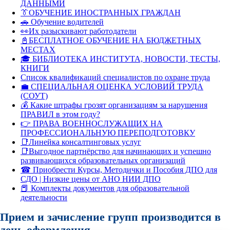
ДАННЫМИ
👔ОБУЧЕНИЕ ИНОСТРАННЫХ ГРАЖДАН
🚗 Обучение водителей
👀Их разыскивают работодатели
📓БЕСПЛАТНОЕ ОБУЧЕНИЕ НА БЮДЖЕТНЫХ
МЕСТАХ
🎓 БИБЛИОТЕКА ИНСТИТУТА, НОВОСТИ, ТЕСТЫ,
КНИГИ
Список квалификаций специалистов по охране труда
💼 СПЕЦИАЛЬНАЯ ОЦЕНКА УСЛОВИЙ ТРУДА
(СОУТ)
💰 Какие штрафы грозят организациям за нарушения
ПРАВИЛ в этом году?
👉 ПРАВА ВОЕННОСЛУЖАЩИХ НА
ПРОФЕССИОНАЛЬНУЮ ПЕРЕПОДГОТОВКУ
📑Линейка консалтинговых услуг
📑Выгодное партнёрство для начинающих и успешно
развивающихся образовательных организаций
☎ Приобрести Курсы, Методички и Пособия ДПО для
СДО | Низкие цены от АНО НИИ ДПО
📕 Комплекты документов для образовательной
деятельности
Прием и зачисление групп производится в
день оформления