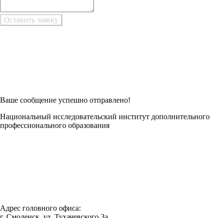
Возникли трудности при заполнении заявки онлайн?
Есть возможность
Заполнить в Word
Ваше сообщение успешно отправлено!
Национальный исследовательский институт дополнительного
профессионального образования
Адрес головного офиса:
г. Смоленск, ул. Тухачевского 3а