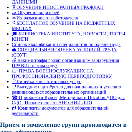
ДАННЫМИ
👔ОБУЧЕНИЕ ИНОСТРАННЫХ ГРАЖДАН
🚗 Обучение водителей
👀Их разыскивают работодатели
📓БЕСПЛАТНОЕ ОБУЧЕНИЕ НА БЮДЖЕТНЫХ
МЕСТАХ
🎓 БИБЛИОТЕКА ИНСТИТУТА, НОВОСТИ, ТЕСТЫ,
КНИГИ
Список квалификаций специалистов по охране труда
💼 СПЕЦИАЛЬНАЯ ОЦЕНКА УСЛОВИЙ ТРУДА
(СОУТ)
💰 Какие штрафы грозят организациям за нарушения
ПРАВИЛ в этом году?
👉 ПРАВА ВОЕННОСЛУЖАЩИХ НА
ПРОФЕССИОНАЛЬНУЮ ПЕРЕПОДГОТОВКУ
📑Линейка консалтинговых услуг
📑Выгодное партнёрство для начинающих и успешно
развивающихся образовательных организаций
☎ Приобрести Курсы, Методички и Пособия ДПО для
СДО | Низкие цены от АНО НИИ ДПО
📕 Комплекты документов для образовательной
деятельности
Прием и зачисление групп производится в
день оформления