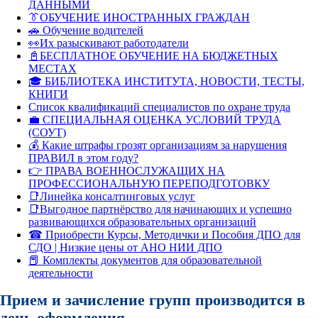
ДАННЫМИ
👔ОБУЧЕНИЕ ИНОСТРАННЫХ ГРАЖДАН
🚗 Обучение водителей
👀Их разыскивают работодатели
📓БЕСПЛАТНОЕ ОБУЧЕНИЕ НА БЮДЖЕТНЫХ
МЕСТАХ
🎓 БИБЛИОТЕКА ИНСТИТУТА, НОВОСТИ, ТЕСТЫ,
КНИГИ
Список квалификаций специалистов по охране труда
💼 СПЕЦИАЛЬНАЯ ОЦЕНКА УСЛОВИЙ ТРУДА
(СОУТ)
💰 Какие штрафы грозят организациям за нарушения
ПРАВИЛ в этом году?
👉 ПРАВА ВОЕННОСЛУЖАЩИХ НА
ПРОФЕССИОНАЛЬНУЮ ПЕРЕПОДГОТОВКУ
📑Линейка консалтинговых услуг
📑Выгодное партнёрство для начинающих и успешно
развивающихся образовательных организаций
☎ Приобрести Курсы, Методички и Пособия ДПО для
СДО | Низкие цены от АНО НИИ ДПО
📕 Комплекты документов для образовательной
деятельности
Прием и зачисление групп производится в
день оформления