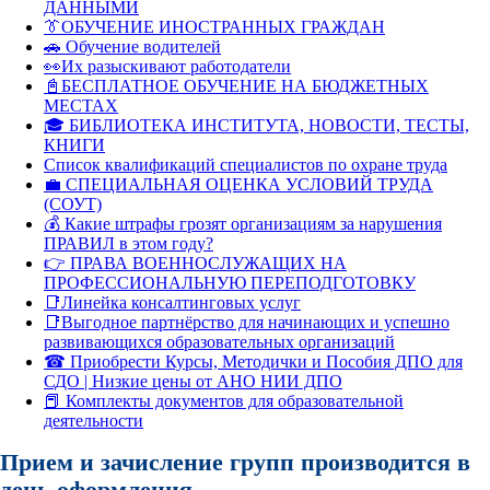
ДАННЫМИ
👔ОБУЧЕНИЕ ИНОСТРАННЫХ ГРАЖДАН
🚗 Обучение водителей
👀Их разыскивают работодатели
📓БЕСПЛАТНОЕ ОБУЧЕНИЕ НА БЮДЖЕТНЫХ
МЕСТАХ
🎓 БИБЛИОТЕКА ИНСТИТУТА, НОВОСТИ, ТЕСТЫ,
КНИГИ
Список квалификаций специалистов по охране труда
💼 СПЕЦИАЛЬНАЯ ОЦЕНКА УСЛОВИЙ ТРУДА
(СОУТ)
💰 Какие штрафы грозят организациям за нарушения
ПРАВИЛ в этом году?
👉 ПРАВА ВОЕННОСЛУЖАЩИХ НА
ПРОФЕССИОНАЛЬНУЮ ПЕРЕПОДГОТОВКУ
📑Линейка консалтинговых услуг
📑Выгодное партнёрство для начинающих и успешно
развивающихся образовательных организаций
☎ Приобрести Курсы, Методички и Пособия ДПО для
СДО | Низкие цены от АНО НИИ ДПО
📕 Комплекты документов для образовательной
деятельности
Прием и зачисление групп производится в
день оформления