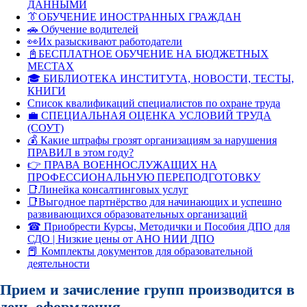
ДАННЫМИ
👔ОБУЧЕНИЕ ИНОСТРАННЫХ ГРАЖДАН
🚗 Обучение водителей
👀Их разыскивают работодатели
📓БЕСПЛАТНОЕ ОБУЧЕНИЕ НА БЮДЖЕТНЫХ
МЕСТАХ
🎓 БИБЛИОТЕКА ИНСТИТУТА, НОВОСТИ, ТЕСТЫ,
КНИГИ
Список квалификаций специалистов по охране труда
💼 СПЕЦИАЛЬНАЯ ОЦЕНКА УСЛОВИЙ ТРУДА
(СОУТ)
💰 Какие штрафы грозят организациям за нарушения
ПРАВИЛ в этом году?
👉 ПРАВА ВОЕННОСЛУЖАЩИХ НА
ПРОФЕССИОНАЛЬНУЮ ПЕРЕПОДГОТОВКУ
📑Линейка консалтинговых услуг
📑Выгодное партнёрство для начинающих и успешно
развивающихся образовательных организаций
☎ Приобрести Курсы, Методички и Пособия ДПО для
СДО | Низкие цены от АНО НИИ ДПО
📕 Комплекты документов для образовательной
деятельности
Прием и зачисление групп производится в
день оформления