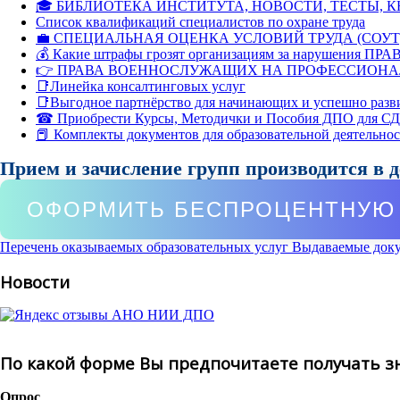
🎓 БИБЛИОТЕКА ИНСТИТУТА, НОВОСТИ, ТЕСТЫ, 
Список квалификаций специалистов по охране труда
💼 СПЕЦИАЛЬНАЯ ОЦЕНКА УСЛОВИЙ ТРУДА (СОУТ
💰 Какие штрафы грозят организациям за нарушения ПРАВ
👉 ПРАВА ВОЕННОСЛУЖАЩИХ НА ПРОФЕССИОНА
📑Линейка консалтинговых услуг
📑Выгодное партнёрство для начинающих и успешно разв
☎ Приобрести Курсы, Методички и Пособия ДПО для С
📕 Комплекты документов для образовательной деятельно
Прием и зачисление групп производится в 
ОФОРМИТЬ БЕСПРОЦЕНТНУЮ 
Перечень оказываемых образовательных услуг
Выдаваемые док
Новости
По какой форме Вы предпочитаете получать з
Опрос