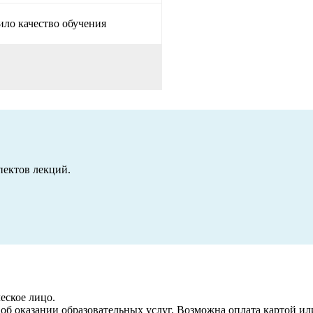
ило качество обучения
пектов лекций.
еское лицо.
б оказании образовательных услуг. Возможна оплата картой или