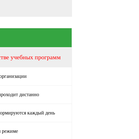
стве учебных программ
 организации
проходит дистанно
формируются каждый день
м режиме