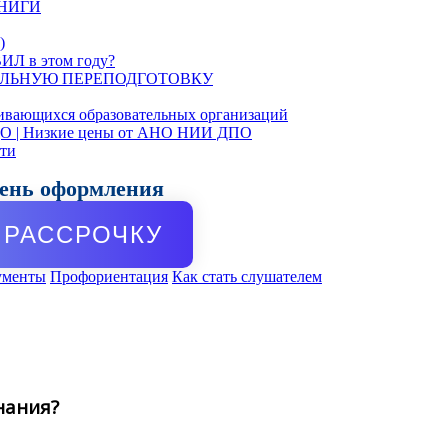
КНИГИ
)
ИЛ в этом году?
ЛЬНУЮ ПЕРЕПОДГОТОВКУ
ивающихся образовательных организаций
ДО | Низкие цены от АНО НИИ ДПО
сти
день оформления
РАССРОЧКУ
ументы
Профориентация
Как стать слушателем
нания?