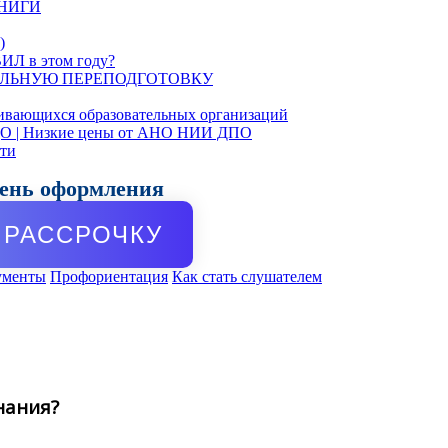
КНИГИ
)
ИЛ в этом году?
ЛЬНУЮ ПЕРЕПОДГОТОВКУ
ивающихся образовательных организаций
ДО | Низкие цены от АНО НИИ ДПО
сти
день оформления
РАССРОЧКУ
ументы
Профориентация
Как стать слушателем
нания?