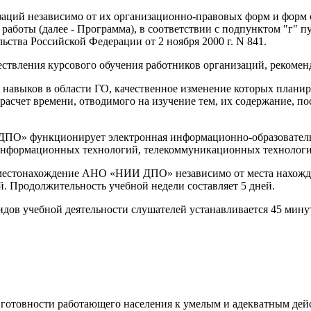
аций независимо от их организационно-правовых форм и форм с
работы (далее - Программа), в соответствии с подпунктом "г" п
ства Российской Федерации от 2 ноября 2000 г. N 841.
твления курсового обучения работников организаций, рекоменд
навыков в области ГО, качественное изменение которых планируе
расчет времени, отводимого на изучение тем, их содержание, п
О» функционирует электронная информационно-образовательн
 информационных технологий, телекоммуникационных технологи
 местонахождение АНО «НИИ ДПО» независимо от места нахожде
й. Продолжительность учебной недели составляет 5 дней.
дов учебной деятельности слушателей устанавливается 45 мину
готовности работающего населения к умелым и адекватным дей