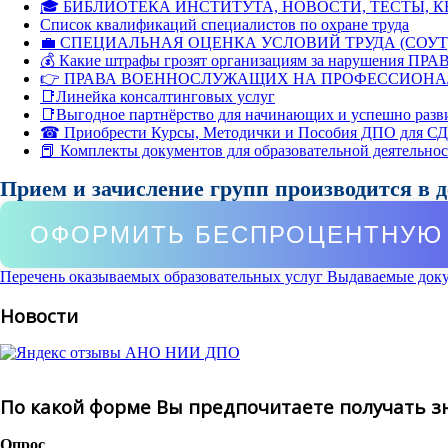
🎓 БИБЛИОТЕКА ИНСТИТУТА, НОВОСТИ, ТЕСТЫ, 
Список квалификаций специалистов по охране труда
💼 СПЕЦИАЛЬНАЯ ОЦЕНКА УСЛОВИЙ ТРУДА (СОУТ
💰 Какие штрафы грозят организациям за нарушения ПРАВ
👉 ПРАВА ВОЕННОСЛУЖАЩИХ НА ПРОФЕССИОНА
📑Линейка консалтинговых услуг
📑Выгодное партнёрство для начинающих и успешно разв
☎ Приобрести Курсы, Методички и Пособия ДПО для С
📕 Комплекты документов для образовательной деятельно
Прием и зачисление групп производится в 
ОФОРМИТЬ БЕСПРОЦЕНТНУЮ 
Перечень оказываемых образовательных услуг
Выдаваемые док
Новости
По какой форме Вы предпочитаете получать з
Опрос