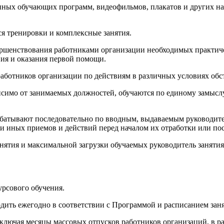
енных обучающих программ, видеофильмов, плакатов и других на
я тренировки и комплексные занятия.
ершенствования работниками организации необходимых практич
ия и оказания первой помощи.
работников организации по действиям в различных условиях обс
висимо от занимаемых должностей, обучаются по единому замыс
абатывают последовательно по вводным, выдаваемым руководите
и иных приемов и действий перед началом их отработки или пос
анятия и максимальной загрузки обучаемых руководитель занят
урсового обучения.
дить ежегодно в соответствии с Программой и расписанием заня
ключая месяцы массовых отпусков работников организаций, в рабо