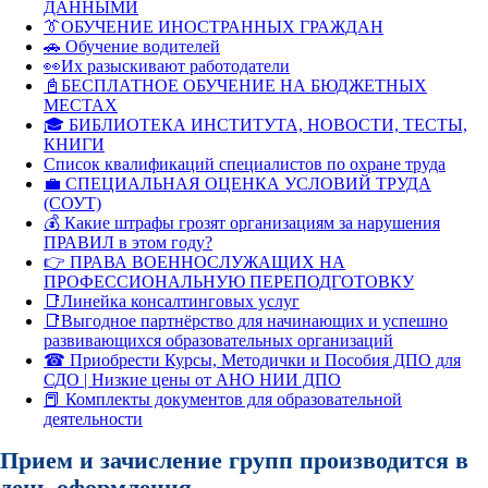
ДАННЫМИ
👔ОБУЧЕНИЕ ИНОСТРАННЫХ ГРАЖДАН
🚗 Обучение водителей
👀Их разыскивают работодатели
📓БЕСПЛАТНОЕ ОБУЧЕНИЕ НА БЮДЖЕТНЫХ
МЕСТАХ
🎓 БИБЛИОТЕКА ИНСТИТУТА, НОВОСТИ, ТЕСТЫ,
КНИГИ
Список квалификаций специалистов по охране труда
💼 СПЕЦИАЛЬНАЯ ОЦЕНКА УСЛОВИЙ ТРУДА
(СОУТ)
💰 Какие штрафы грозят организациям за нарушения
ПРАВИЛ в этом году?
👉 ПРАВА ВОЕННОСЛУЖАЩИХ НА
ПРОФЕССИОНАЛЬНУЮ ПЕРЕПОДГОТОВКУ
📑Линейка консалтинговых услуг
📑Выгодное партнёрство для начинающих и успешно
развивающихся образовательных организаций
☎ Приобрести Курсы, Методички и Пособия ДПО для
СДО | Низкие цены от АНО НИИ ДПО
📕 Комплекты документов для образовательной
деятельности
Прием и зачисление групп производится в
день оформления