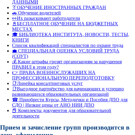
ДАННЫМИ
👔ОБУЧЕНИЕ ИНОСТРАННЫХ ГРАЖДАН
🚗 Обучение водителей
👀Их разыскивают работодатели
📓БЕСПЛАТНОЕ ОБУЧЕНИЕ НА БЮДЖЕТНЫХ
МЕСТАХ
🎓 БИБЛИОТЕКА ИНСТИТУТА, НОВОСТИ, ТЕСТЫ,
КНИГИ
Список квалификаций специалистов по охране труда
💼 СПЕЦИАЛЬНАЯ ОЦЕНКА УСЛОВИЙ ТРУДА
(СОУТ)
💰 Какие штрафы грозят организациям за нарушения
ПРАВИЛ в этом году?
👉 ПРАВА ВОЕННОСЛУЖАЩИХ НА
ПРОФЕССИОНАЛЬНУЮ ПЕРЕПОДГОТОВКУ
📑Линейка консалтинговых услуг
📑Выгодное партнёрство для начинающих и успешно
развивающихся образовательных организаций
☎ Приобрести Курсы, Методички и Пособия ДПО для
СДО | Низкие цены от АНО НИИ ДПО
📕 Комплекты документов для образовательной
деятельности
Прием и зачисление групп производится в
день оформления