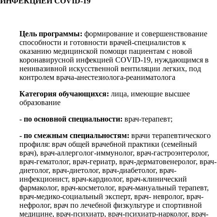
ИНФЕКЦИЕЙ COVID-19"
Цель программы:
формирование и совершенствование
способности и готовности врачей-специалистов к
оказанию медицинской помощи пациентам с новой
коронавирусной инфекцией COVID-19, нуждающимся в
неинвазивной искусственной вентиляции легких, под
контролем врача-анестезиолога-реаниматолога
Категория обучающихся:
лица, имеющие высшее
образование
- по основной специальности:
врач-терапевт;
- по смежным специальностям:
врачи терапевтического
профиля: врач общей врачебной практики (семейный
врач), врач-аллерголог-иммунолог, врач-гастроэнтеролог,
врач-гематолог, врач-гериатр, врач-дерматовенеролог, врач-
диетолог, врач-диетолог, врач-диабетолог, врач-
инфекционист, врач-кардиолог, врач-клинический
фармаколог, врач-косметолог, врач-мануальный терапевт,
врач-медико-социальный эксперт, врач- невролог, врач-
нефролог, врач по лечебной физкультуре и спортивной
медицине, врач-психиатр, врач-психиатр-нарколог, врач-