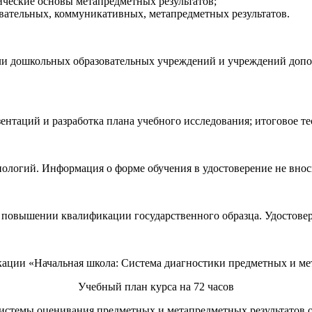
ические основы метапредметных результатов;
авательных, коммуникативных, метапредметных результатов.
ели дошкольных образовательных учреждений и учреждений допо
зентаций и разработка плана учебного исследования; итоговое т
ологий. Информация о форме обучения в удостоверение не внос
о повышении квалификации государственного образца. Удостовер
ации «Начальная школа: Система диагностики предметных и ме
Учебный план курса на 72 часов
истемы оценивания предметных и метапредметных результатов об