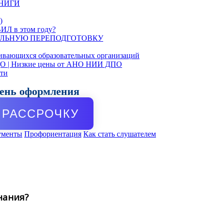
КНИГИ
)
ИЛ в этом году?
ЛЬНУЮ ПЕРЕПОДГОТОВКУ
ивающихся образовательных организаций
ДО | Низкие цены от АНО НИИ ДПО
сти
день оформления
РАССРОЧКУ
ументы
Профориентация
Как стать слушателем
нания?