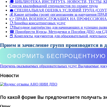
🎓 БИБЛИОТЕКА ИНСТИТУТА, НОВОСТИ, ТЕСТЫ, 
Список квалификаций специалистов по охране труда
💼 СПЕЦИАЛЬНАЯ ОЦЕНКА УСЛОВИЙ ТРУДА (СОУТ
💰 Какие штрафы грозят организациям за нарушения ПРАВ
👉 ПРАВА ВОЕННОСЛУЖАЩИХ НА ПРОФЕССИОНА
📑Линейка консалтинговых услуг
📑Выгодное партнёрство для начинающих и успешно разв
☎ Приобрести Курсы, Методички и Пособия ДПО для С
📕 Комплекты документов для образовательной деятельно
Прием и зачисление групп производится в 
ОФОРМИТЬ БЕСПРОЦЕНТНУЮ 
Перечень оказываемых образовательных услуг
Выдаваемые док
Новости
По какой форме Вы предпочитаете получать з
Опрос