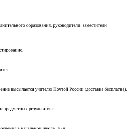
лнительного образования, руководители, заместители
естирование.
ится.
ение высылается учителю Почтой России (доставка бесплатна).
тапредметных результатов»
учения в начальной школе. 16 ч.