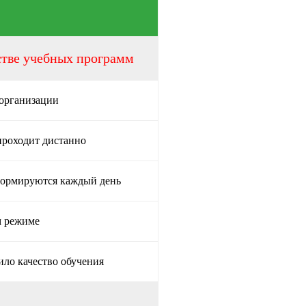
стве учебных программ
 организации
проходит дистанно
формируются каждый день
м режиме
ило качество обучения