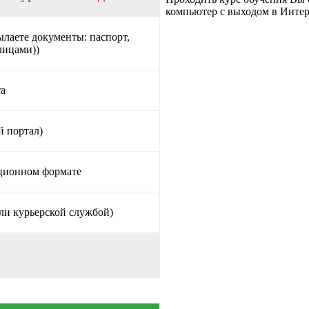
компьютер с выходом в Интер
ылаете документы: паспорт,
лицами))
та
й портал)
нционном формате
ли курьерской службой)