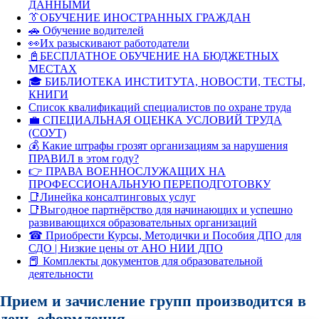
ДАННЫМИ
👔ОБУЧЕНИЕ ИНОСТРАННЫХ ГРАЖДАН
🚗 Обучение водителей
👀Их разыскивают работодатели
📓БЕСПЛАТНОЕ ОБУЧЕНИЕ НА БЮДЖЕТНЫХ
МЕСТАХ
🎓 БИБЛИОТЕКА ИНСТИТУТА, НОВОСТИ, ТЕСТЫ,
КНИГИ
Список квалификаций специалистов по охране труда
💼 СПЕЦИАЛЬНАЯ ОЦЕНКА УСЛОВИЙ ТРУДА
(СОУТ)
💰 Какие штрафы грозят организациям за нарушения
ПРАВИЛ в этом году?
👉 ПРАВА ВОЕННОСЛУЖАЩИХ НА
ПРОФЕССИОНАЛЬНУЮ ПЕРЕПОДГОТОВКУ
📑Линейка консалтинговых услуг
📑Выгодное партнёрство для начинающих и успешно
развивающихся образовательных организаций
☎ Приобрести Курсы, Методички и Пособия ДПО для
СДО | Низкие цены от АНО НИИ ДПО
📕 Комплекты документов для образовательной
деятельности
Прием и зачисление групп производится в
день оформления