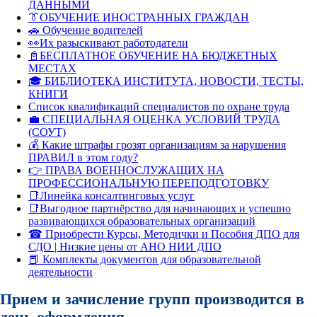
ДАННЫМИ
👔ОБУЧЕНИЕ ИНОСТРАННЫХ ГРАЖДАН
🚗 Обучение водителей
👀Их разыскивают работодатели
📓БЕСПЛАТНОЕ ОБУЧЕНИЕ НА БЮДЖЕТНЫХ
МЕСТАХ
🎓 БИБЛИОТЕКА ИНСТИТУТА, НОВОСТИ, ТЕСТЫ,
КНИГИ
Список квалификаций специалистов по охране труда
💼 СПЕЦИАЛЬНАЯ ОЦЕНКА УСЛОВИЙ ТРУДА
(СОУТ)
💰 Какие штрафы грозят организациям за нарушения
ПРАВИЛ в этом году?
👉 ПРАВА ВОЕННОСЛУЖАЩИХ НА
ПРОФЕССИОНАЛЬНУЮ ПЕРЕПОДГОТОВКУ
📑Линейка консалтинговых услуг
📑Выгодное партнёрство для начинающих и успешно
развивающихся образовательных организаций
☎ Приобрести Курсы, Методички и Пособия ДПО для
СДО | Низкие цены от АНО НИИ ДПО
📕 Комплекты документов для образовательной
деятельности
Прием и зачисление групп производится в
день оформления