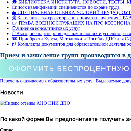
🎓 БИБЛИОТЕКА ИНСТИТУТА, НОВОСТИ, ТЕСТЫ, 
Список квалификаций специалистов по охране труда
💼 СПЕЦИАЛЬНАЯ ОЦЕНКА УСЛОВИЙ ТРУДА (СОУТ
💰 Какие штрафы грозят организациям за нарушения ПРАВ
👉 ПРАВА ВОЕННОСЛУЖАЩИХ НА ПРОФЕССИОНА
📑Линейка консалтинговых услуг
📑Выгодное партнёрство для начинающих и успешно разв
☎ Приобрести Курсы, Методички и Пособия ДПО для С
📕 Комплекты документов для образовательной деятельно
Прием и зачисление групп производится в 
ОФОРМИТЬ БЕСПРОЦЕНТНУЮ 
Перечень оказываемых образовательных услуг
Выдаваемые док
Новости
По какой форме Вы предпочитаете получать з
Опрос