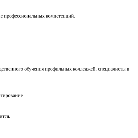
тие профессиональных компетенций.
дственного обучения профильных колледжей, специалисты в
естирование
ится.