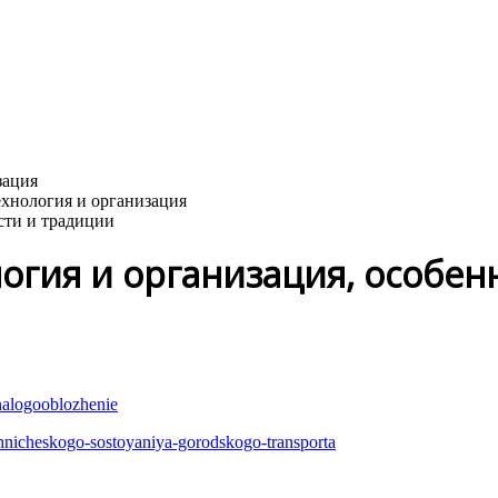
сти и традиции
огия и организация, особен
-nalogooblozhenie
khnicheskogo-sostoyaniya-gorodskogo-transporta