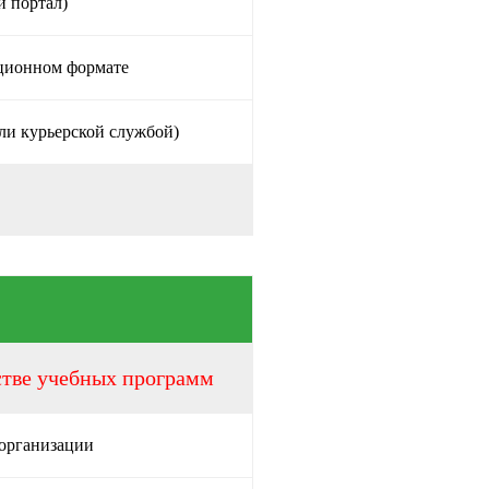
й портал)
нционном формате
ли курьерской службой)
стве учебных программ
 организации