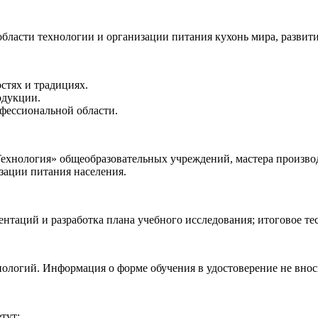
области технологии и организации питания кухонь мира, разви
стях и традициях.
одукции.
фессиональной области.
Технология» общеобразовательных учреждений, мастера произво
изации питания населения.
зентаций и разработка плана учебного исследования; итоговое т
ологий. Информация о форме обучения в удостоверение не внос
тут: