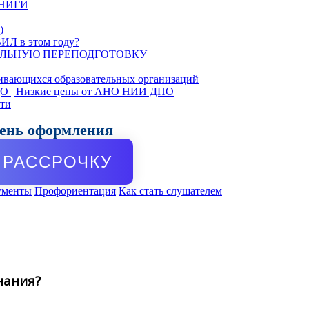
КНИГИ
)
ИЛ в этом году?
ЛЬНУЮ ПЕРЕПОДГОТОВКУ
ивающихся образовательных организаций
ДО | Низкие цены от АНО НИИ ДПО
сти
день оформления
РАССРОЧКУ
ументы
Профориентация
Как стать слушателем
нания?