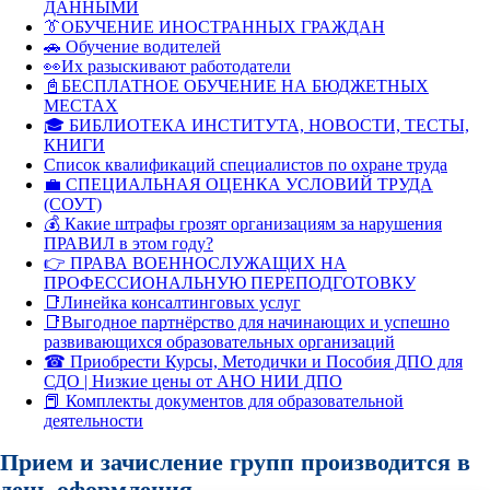
ДАННЫМИ
👔ОБУЧЕНИЕ ИНОСТРАННЫХ ГРАЖДАН
🚗 Обучение водителей
👀Их разыскивают работодатели
📓БЕСПЛАТНОЕ ОБУЧЕНИЕ НА БЮДЖЕТНЫХ
МЕСТАХ
🎓 БИБЛИОТЕКА ИНСТИТУТА, НОВОСТИ, ТЕСТЫ,
КНИГИ
Список квалификаций специалистов по охране труда
💼 СПЕЦИАЛЬНАЯ ОЦЕНКА УСЛОВИЙ ТРУДА
(СОУТ)
💰 Какие штрафы грозят организациям за нарушения
ПРАВИЛ в этом году?
👉 ПРАВА ВОЕННОСЛУЖАЩИХ НА
ПРОФЕССИОНАЛЬНУЮ ПЕРЕПОДГОТОВКУ
📑Линейка консалтинговых услуг
📑Выгодное партнёрство для начинающих и успешно
развивающихся образовательных организаций
☎ Приобрести Курсы, Методички и Пособия ДПО для
СДО | Низкие цены от АНО НИИ ДПО
📕 Комплекты документов для образовательной
деятельности
Прием и зачисление групп производится в
день оформления