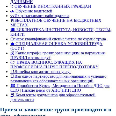
ДАННЫМИ
👔ОБУЧЕНИЕ ИНОСТРАННЫХ ГРАЖДАН
🚗 Обучение водителей
👀Их разыскивают работодатели
📓БЕСПЛАТНОЕ ОБУЧЕНИЕ НА БЮДЖЕТНЫХ
МЕСТАХ
🎓 БИБЛИОТЕКА ИНСТИТУТА, НОВОСТИ, ТЕСТЫ,
КНИГИ
Список квалификаций специалистов по охране труда
💼 СПЕЦИАЛЬНАЯ ОЦЕНКА УСЛОВИЙ ТРУДА
(СОУТ)
💰 Какие штрафы грозят организациям за нарушения
ПРАВИЛ в этом году?
👉 ПРАВА ВОЕННОСЛУЖАЩИХ НА
ПРОФЕССИОНАЛЬНУЮ ПЕРЕПОДГОТОВКУ
📑Линейка консалтинговых услуг
📑Выгодное партнёрство для начинающих и успешно
развивающихся образовательных организаций
☎ Приобрести Курсы, Методички и Пособия ДПО для
СДО | Низкие цены от АНО НИИ ДПО
📕 Комплекты документов для образовательной
деятельности
Прием и зачисление групп производится в
день оформления