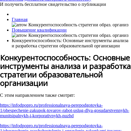
И получить бесплатное свидетельство о публикации
Главная
Повышение квалификации
Конкурентоспособность: Основные инструменты анализа
и разработка стратегии образовательной организации
Конкурентоспособность: Основные
инструменты анализа и разработка
стратегии образовательной
организации
С этим направлением также смотрят:
https://infodpopro.ru/professionalnaya-perepodgotovka-
1/obespechenie-zakupok-tovarov-rabot-uslug-dlya-gosudarstvennykh-
munitsipalnykh-i-korporativnykh-nuzhd
https://infodpopro.ru/professionalnaya-perepodgotovka-
1/obespechenie-osushchestvlenie-i-upravlenie-zakupkami-tovarov-