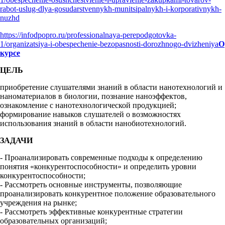
rabot-uslug-dlya-gosudarstvennykh-munitsipalnykh-i-korporativnykh-
nuzhd
https://infodpopro.ru/professionalnaya-perepodgotovka-
1/organizatsiya-i-obespechenie-bezopasnosti-dorozhnogo-dvizheniya
О
курсе
ЦЕЛЬ
приобретение слушателями знаний в области нанотехнологий и
наноматериалов в биологии, познание наноэффектов,
ознакомление с нанотехнологической продукцией;
формирование навыков слушателей о возможностях
использования знаний в области нанобиотехнологий.
ЗАДАЧИ
- Проанализировать современные подходы к определению
понятия «конкурентоспособности» и определить уровни
конкурентоспособности;
- Рассмотреть основные инструменты, позволяющие
проанализировать конкурентное положение образовательного
учреждения на рынке;
- Рассмотреть эффективные конкурентные стратегии
образовательных организаций;