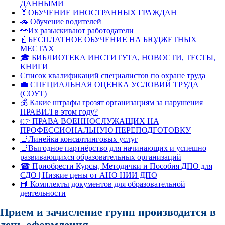
ДАННЫМИ
👔ОБУЧЕНИЕ ИНОСТРАННЫХ ГРАЖДАН
🚗 Обучение водителей
👀Их разыскивают работодатели
📓БЕСПЛАТНОЕ ОБУЧЕНИЕ НА БЮДЖЕТНЫХ
МЕСТАХ
🎓 БИБЛИОТЕКА ИНСТИТУТА, НОВОСТИ, ТЕСТЫ,
КНИГИ
Список квалификаций специалистов по охране труда
💼 СПЕЦИАЛЬНАЯ ОЦЕНКА УСЛОВИЙ ТРУДА
(СОУТ)
💰 Какие штрафы грозят организациям за нарушения
ПРАВИЛ в этом году?
👉 ПРАВА ВОЕННОСЛУЖАЩИХ НА
ПРОФЕССИОНАЛЬНУЮ ПЕРЕПОДГОТОВКУ
📑Линейка консалтинговых услуг
📑Выгодное партнёрство для начинающих и успешно
развивающихся образовательных организаций
☎ Приобрести Курсы, Методички и Пособия ДПО для
СДО | Низкие цены от АНО НИИ ДПО
📕 Комплекты документов для образовательной
деятельности
Прием и зачисление групп производится в
день оформления