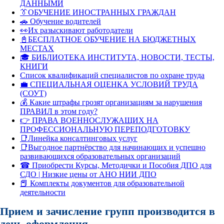
ДАННЫМИ
👔ОБУЧЕНИЕ ИНОСТРАННЫХ ГРАЖДАН
🚗 Обучение водителей
👀Их разыскивают работодатели
📓БЕСПЛАТНОЕ ОБУЧЕНИЕ НА БЮДЖЕТНЫХ
МЕСТАХ
🎓 БИБЛИОТЕКА ИНСТИТУТА, НОВОСТИ, ТЕСТЫ,
КНИГИ
Список квалификаций специалистов по охране труда
💼 СПЕЦИАЛЬНАЯ ОЦЕНКА УСЛОВИЙ ТРУДА
(СОУТ)
💰 Какие штрафы грозят организациям за нарушения
ПРАВИЛ в этом году?
👉 ПРАВА ВОЕННОСЛУЖАЩИХ НА
ПРОФЕССИОНАЛЬНУЮ ПЕРЕПОДГОТОВКУ
📑Линейка консалтинговых услуг
📑Выгодное партнёрство для начинающих и успешно
развивающихся образовательных организаций
☎ Приобрести Курсы, Методички и Пособия ДПО для
СДО | Низкие цены от АНО НИИ ДПО
📕 Комплекты документов для образовательной
деятельности
Прием и зачисление групп производится в
день оформления