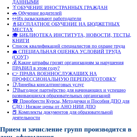
ДАННЫМИ
👔ОБУЧЕНИЕ ИНОСТРАННЫХ ГРАЖДАН
🚗 Обучение водителей
👀Их разыскивают работодатели
📓БЕСПЛАТНОЕ ОБУЧЕНИЕ НА БЮДЖЕТНЫХ
МЕСТАХ
🎓 БИБЛИОТЕКА ИНСТИТУТА, НОВОСТИ, ТЕСТЫ,
КНИГИ
Список квалификаций специалистов по охране труда
💼 СПЕЦИАЛЬНАЯ ОЦЕНКА УСЛОВИЙ ТРУДА
(СОУТ)
💰 Какие штрафы грозят организациям за нарушения
ПРАВИЛ в этом году?
👉 ПРАВА ВОЕННОСЛУЖАЩИХ НА
ПРОФЕССИОНАЛЬНУЮ ПЕРЕПОДГОТОВКУ
📑Линейка консалтинговых услуг
📑Выгодное партнёрство для начинающих и успешно
развивающихся образовательных организаций
☎ Приобрести Курсы, Методички и Пособия ДПО для
СДО | Низкие цены от АНО НИИ ДПО
📕 Комплекты документов для образовательной
деятельности
Прием и зачисление групп производится в
день оформления