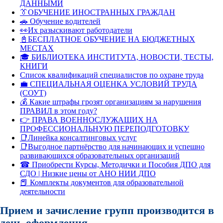
ДАННЫМИ
👔ОБУЧЕНИЕ ИНОСТРАННЫХ ГРАЖДАН
🚗 Обучение водителей
👀Их разыскивают работодатели
📓БЕСПЛАТНОЕ ОБУЧЕНИЕ НА БЮДЖЕТНЫХ
МЕСТАХ
🎓 БИБЛИОТЕКА ИНСТИТУТА, НОВОСТИ, ТЕСТЫ,
КНИГИ
Список квалификаций специалистов по охране труда
💼 СПЕЦИАЛЬНАЯ ОЦЕНКА УСЛОВИЙ ТРУДА
(СОУТ)
💰 Какие штрафы грозят организациям за нарушения
ПРАВИЛ в этом году?
👉 ПРАВА ВОЕННОСЛУЖАЩИХ НА
ПРОФЕССИОНАЛЬНУЮ ПЕРЕПОДГОТОВКУ
📑Линейка консалтинговых услуг
📑Выгодное партнёрство для начинающих и успешно
развивающихся образовательных организаций
☎ Приобрести Курсы, Методички и Пособия ДПО для
СДО | Низкие цены от АНО НИИ ДПО
📕 Комплекты документов для образовательной
деятельности
Прием и зачисление групп производится в
день оформления