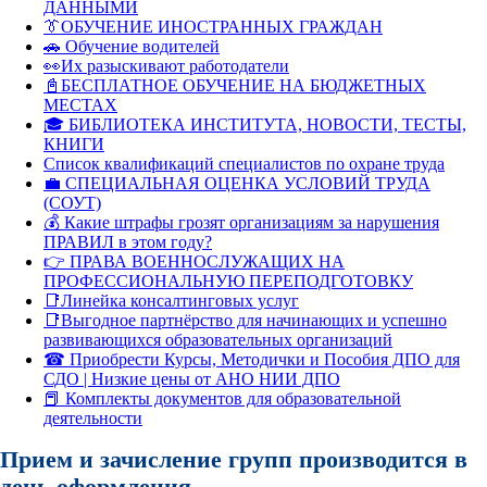
ДАННЫМИ
👔ОБУЧЕНИЕ ИНОСТРАННЫХ ГРАЖДАН
🚗 Обучение водителей
👀Их разыскивают работодатели
📓БЕСПЛАТНОЕ ОБУЧЕНИЕ НА БЮДЖЕТНЫХ
МЕСТАХ
🎓 БИБЛИОТЕКА ИНСТИТУТА, НОВОСТИ, ТЕСТЫ,
КНИГИ
Список квалификаций специалистов по охране труда
💼 СПЕЦИАЛЬНАЯ ОЦЕНКА УСЛОВИЙ ТРУДА
(СОУТ)
💰 Какие штрафы грозят организациям за нарушения
ПРАВИЛ в этом году?
👉 ПРАВА ВОЕННОСЛУЖАЩИХ НА
ПРОФЕССИОНАЛЬНУЮ ПЕРЕПОДГОТОВКУ
📑Линейка консалтинговых услуг
📑Выгодное партнёрство для начинающих и успешно
развивающихся образовательных организаций
☎ Приобрести Курсы, Методички и Пособия ДПО для
СДО | Низкие цены от АНО НИИ ДПО
📕 Комплекты документов для образовательной
деятельности
Прием и зачисление групп производится в
день оформления