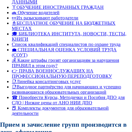
ДАННЫМИ
👔ОБУЧЕНИЕ ИНОСТРАННЫХ ГРАЖДАН
🚗 Обучение водителей
👀Их разыскивают работодатели
📓БЕСПЛАТНОЕ ОБУЧЕНИЕ НА БЮДЖЕТНЫХ
МЕСТАХ
🎓 БИБЛИОТЕКА ИНСТИТУТА, НОВОСТИ, ТЕСТЫ,
КНИГИ
Список квалификаций специалистов по охране труда
💼 СПЕЦИАЛЬНАЯ ОЦЕНКА УСЛОВИЙ ТРУДА
(СОУТ)
💰 Какие штрафы грозят организациям за нарушения
ПРАВИЛ в этом году?
👉 ПРАВА ВОЕННОСЛУЖАЩИХ НА
ПРОФЕССИОНАЛЬНУЮ ПЕРЕПОДГОТОВКУ
📑Линейка консалтинговых услуг
📑Выгодное партнёрство для начинающих и успешно
развивающихся образовательных организаций
☎ Приобрести Курсы, Методички и Пособия ДПО для
СДО | Низкие цены от АНО НИИ ДПО
📕 Комплекты документов для образовательной
деятельности
Прием и зачисление групп производится в
день оформления