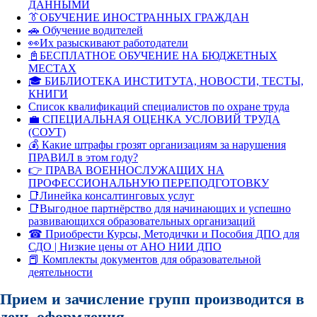
ДАННЫМИ
👔ОБУЧЕНИЕ ИНОСТРАННЫХ ГРАЖДАН
🚗 Обучение водителей
👀Их разыскивают работодатели
📓БЕСПЛАТНОЕ ОБУЧЕНИЕ НА БЮДЖЕТНЫХ
МЕСТАХ
🎓 БИБЛИОТЕКА ИНСТИТУТА, НОВОСТИ, ТЕСТЫ,
КНИГИ
Список квалификаций специалистов по охране труда
💼 СПЕЦИАЛЬНАЯ ОЦЕНКА УСЛОВИЙ ТРУДА
(СОУТ)
💰 Какие штрафы грозят организациям за нарушения
ПРАВИЛ в этом году?
👉 ПРАВА ВОЕННОСЛУЖАЩИХ НА
ПРОФЕССИОНАЛЬНУЮ ПЕРЕПОДГОТОВКУ
📑Линейка консалтинговых услуг
📑Выгодное партнёрство для начинающих и успешно
развивающихся образовательных организаций
☎ Приобрести Курсы, Методички и Пособия ДПО для
СДО | Низкие цены от АНО НИИ ДПО
📕 Комплекты документов для образовательной
деятельности
Прием и зачисление групп производится в
день оформления