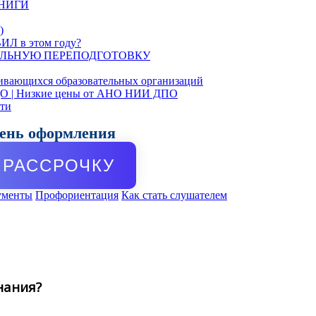
КНИГИ
)
ИЛ в этом году?
ЛЬНУЮ ПЕРЕПОДГОТОВКУ
ивающихся образовательных организаций
ДО | Низкие цены от АНО НИИ ДПО
сти
день оформления
РАССРОЧКУ
ументы
Профориентация
Как стать слушателем
нания?