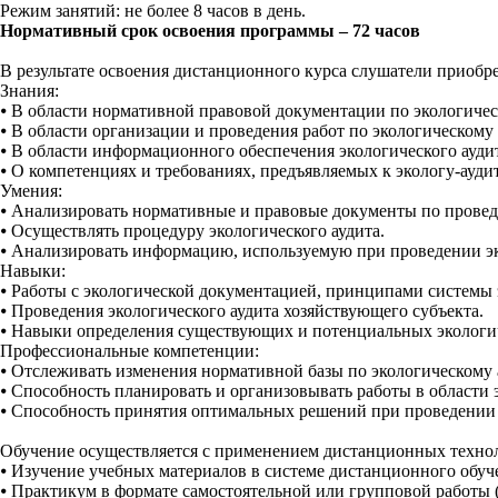
Режим занятий: не более 8 часов в день.
Нормативный срок освоения программы – 72 часов
В результате освоения дистанционного курса слушатели приобре
Знания:
⦁
В области нормативной правовой документации по экологичес
⦁
В области организации и проведения работ по экологическому 
⦁
В области информационного обеспечения экологического аудит
⦁
О компетенциях и требованиях, предъявляемых к экологу-аудит
Умения:
⦁
Анализировать нормативные и правовые документы по проведе
⦁
Осуществлять процедуру экологического аудита.
⦁
Анализировать информацию, используемую при проведении эк
Навыки:
⦁
Работы с экологической документацией, принципами системы э
⦁
Проведения экологического аудита хозяйствующего субъекта.
⦁
Навыки определения существующих и потенциальных экологич
Профессиональные компетенции:
⦁
Отслеживать изменения нормативной базы по экологическому 
⦁
Способность планировать и организовывать работы в области э
⦁
Способность принятия оптимальных решений при проведении э
Обучение осуществляется с применением дистанционных технол
⦁
Изучение учебных материалов в системе дистанционного обуче
⦁
Практикум в формате самостоятельной или групповой работы (