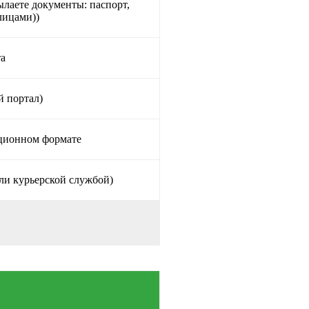
ылаете документы: паспорт,
лицами))
та
й портал)
нционном формате
ли курьерской службой)