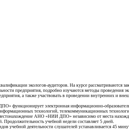
валификации экологов-аудиторов. На курсе рассматриваются зак
ьности предприятия, подробно изучаются методы проведения эко
едприятия, а также участвовать в проведении внутренних и вне
О» функционирует электронная информационно-образовательн
 информационных технологий, телекоммуникационных технологи
 местонахождение АНО «НИИ ДПО» независимо от места нахожде
й. Продолжительность учебной недели составляет 5 дней.
дов учебной деятельности слушателей устанавливается 45 мину