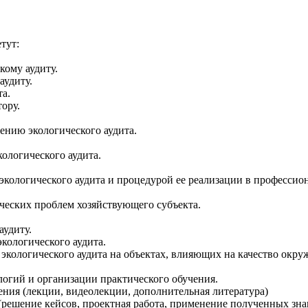
тут:
кому аудиту.
аудиту.
а.
ору.
нию экологического аудита.
ологического аудита.
кологического аудита и процедурой ее реализации в профессион
еских проблем хозяйствующего субъекта.
аудиту.
кологического аудита.
кологического аудита на объектах, влияющих на качество окр
огий и организации практического обучения.
ния (лекции, видеолекции, дополнительная литература)
решение кейсов, проектная работа, применение полученных зна