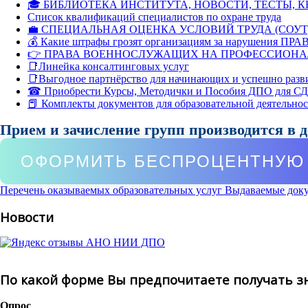
🎓 БИБЛИОТЕКА ИНСТИТУТА, НОВОСТИ, ТЕСТЫ, 
Список квалификаций специалистов по охране труда
💼 СПЕЦИАЛЬНАЯ ОЦЕНКА УСЛОВИЙ ТРУДА (СОУТ
💰 Какие штрафы грозят организациям за нарушения ПРАВ
👉 ПРАВА ВОЕННОСЛУЖАЩИХ НА ПРОФЕССИОНА
📑Линейка консалтинговых услуг
📑Выгодное партнёрство для начинающих и успешно разв
☎ Приобрести Курсы, Методички и Пособия ДПО для С
📕 Комплекты документов для образовательной деятельно
Прием и зачисление групп производится в 
ОФОРМИТЬ БЕСПРОЦЕНТНУЮ 
Перечень оказываемых образовательных услуг
Выдаваемые док
Новости
По какой форме Вы предпочитаете получать з
Опрос