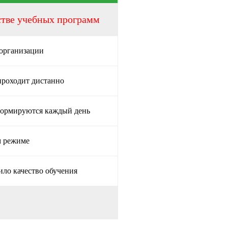
стве учебных программ
 организации
проходит дистанно
формируются каждый день
м режиме
ило качество обучения