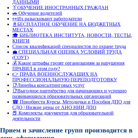
ДАННЫМИ
👔ОБУЧЕНИЕ ИНОСТРАННЫХ ГРАЖДАН
🚗 Обучение водителей
👀Их разыскивают работодатели
📓БЕСПЛАТНОЕ ОБУЧЕНИЕ НА БЮДЖЕТНЫХ
МЕСТАХ
🎓 БИБЛИОТЕКА ИНСТИТУТА, НОВОСТИ, ТЕСТЫ,
КНИГИ
Список квалификаций специалистов по охране труда
💼 СПЕЦИАЛЬНАЯ ОЦЕНКА УСЛОВИЙ ТРУДА
(СОУТ)
💰 Какие штрафы грозят организациям за нарушения
ПРАВИЛ в этом году?
👉 ПРАВА ВОЕННОСЛУЖАЩИХ НА
ПРОФЕССИОНАЛЬНУЮ ПЕРЕПОДГОТОВКУ
📑Линейка консалтинговых услуг
📑Выгодное партнёрство для начинающих и успешно
развивающихся образовательных организаций
☎ Приобрести Курсы, Методички и Пособия ДПО для
СДО | Низкие цены от АНО НИИ ДПО
📕 Комплекты документов для образовательной
деятельности
Прием и зачисление групп производится в
день оформления