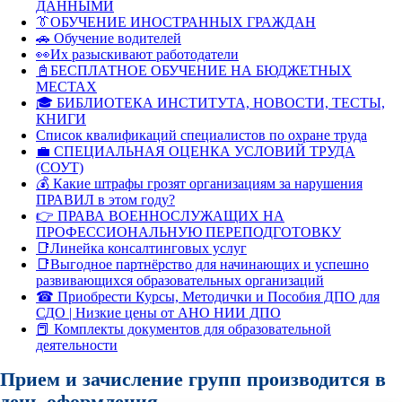
ДАННЫМИ
👔ОБУЧЕНИЕ ИНОСТРАННЫХ ГРАЖДАН
🚗 Обучение водителей
👀Их разыскивают работодатели
📓БЕСПЛАТНОЕ ОБУЧЕНИЕ НА БЮДЖЕТНЫХ
МЕСТАХ
🎓 БИБЛИОТЕКА ИНСТИТУТА, НОВОСТИ, ТЕСТЫ,
КНИГИ
Список квалификаций специалистов по охране труда
💼 СПЕЦИАЛЬНАЯ ОЦЕНКА УСЛОВИЙ ТРУДА
(СОУТ)
💰 Какие штрафы грозят организациям за нарушения
ПРАВИЛ в этом году?
👉 ПРАВА ВОЕННОСЛУЖАЩИХ НА
ПРОФЕССИОНАЛЬНУЮ ПЕРЕПОДГОТОВКУ
📑Линейка консалтинговых услуг
📑Выгодное партнёрство для начинающих и успешно
развивающихся образовательных организаций
☎ Приобрести Курсы, Методички и Пособия ДПО для
СДО | Низкие цены от АНО НИИ ДПО
📕 Комплекты документов для образовательной
деятельности
Прием и зачисление групп производится в
день оформления