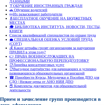
ДАННЫМИ
👔ОБУЧЕНИЕ ИНОСТРАННЫХ ГРАЖДАН
🚗 Обучение водителей
👀Их разыскивают работодатели
📓БЕСПЛАТНОЕ ОБУЧЕНИЕ НА БЮДЖЕТНЫХ
МЕСТАХ
🎓 БИБЛИОТЕКА ИНСТИТУТА, НОВОСТИ, ТЕСТЫ,
КНИГИ
Список квалификаций специалистов по охране труда
💼 СПЕЦИАЛЬНАЯ ОЦЕНКА УСЛОВИЙ ТРУДА
(СОУТ)
💰 Какие штрафы грозят организациям за нарушения
ПРАВИЛ в этом году?
👉 ПРАВА ВОЕННОСЛУЖАЩИХ НА
ПРОФЕССИОНАЛЬНУЮ ПЕРЕПОДГОТОВКУ
📑Линейка консалтинговых услуг
📑Выгодное партнёрство для начинающих и успешно
развивающихся образовательных организаций
☎ Приобрести Курсы, Методички и Пособия ДПО для
СДО | Низкие цены от АНО НИИ ДПО
📕 Комплекты документов для образовательной
деятельности
Прием и зачисление групп производится в
день оформления