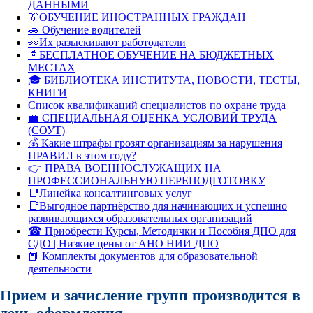
ДАННЫМИ
👔ОБУЧЕНИЕ ИНОСТРАННЫХ ГРАЖДАН
🚗 Обучение водителей
👀Их разыскивают работодатели
📓БЕСПЛАТНОЕ ОБУЧЕНИЕ НА БЮДЖЕТНЫХ
МЕСТАХ
🎓 БИБЛИОТЕКА ИНСТИТУТА, НОВОСТИ, ТЕСТЫ,
КНИГИ
Список квалификаций специалистов по охране труда
💼 СПЕЦИАЛЬНАЯ ОЦЕНКА УСЛОВИЙ ТРУДА
(СОУТ)
💰 Какие штрафы грозят организациям за нарушения
ПРАВИЛ в этом году?
👉 ПРАВА ВОЕННОСЛУЖАЩИХ НА
ПРОФЕССИОНАЛЬНУЮ ПЕРЕПОДГОТОВКУ
📑Линейка консалтинговых услуг
📑Выгодное партнёрство для начинающих и успешно
развивающихся образовательных организаций
☎ Приобрести Курсы, Методички и Пособия ДПО для
СДО | Низкие цены от АНО НИИ ДПО
📕 Комплекты документов для образовательной
деятельности
Прием и зачисление групп производится в
день оформления