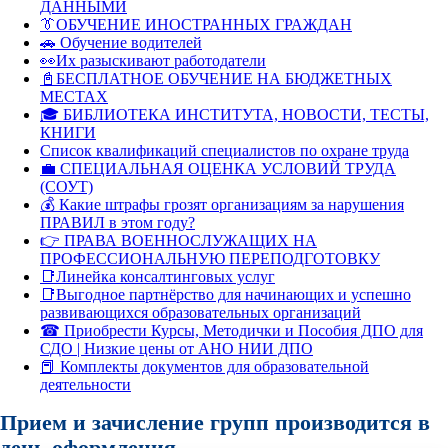
ДАННЫМИ
👔ОБУЧЕНИЕ ИНОСТРАННЫХ ГРАЖДАН
🚗 Обучение водителей
👀Их разыскивают работодатели
📓БЕСПЛАТНОЕ ОБУЧЕНИЕ НА БЮДЖЕТНЫХ
МЕСТАХ
🎓 БИБЛИОТЕКА ИНСТИТУТА, НОВОСТИ, ТЕСТЫ,
КНИГИ
Список квалификаций специалистов по охране труда
💼 СПЕЦИАЛЬНАЯ ОЦЕНКА УСЛОВИЙ ТРУДА
(СОУТ)
💰 Какие штрафы грозят организациям за нарушения
ПРАВИЛ в этом году?
👉 ПРАВА ВОЕННОСЛУЖАЩИХ НА
ПРОФЕССИОНАЛЬНУЮ ПЕРЕПОДГОТОВКУ
📑Линейка консалтинговых услуг
📑Выгодное партнёрство для начинающих и успешно
развивающихся образовательных организаций
☎ Приобрести Курсы, Методички и Пособия ДПО для
СДО | Низкие цены от АНО НИИ ДПО
📕 Комплекты документов для образовательной
деятельности
Прием и зачисление групп производится в
день оформления