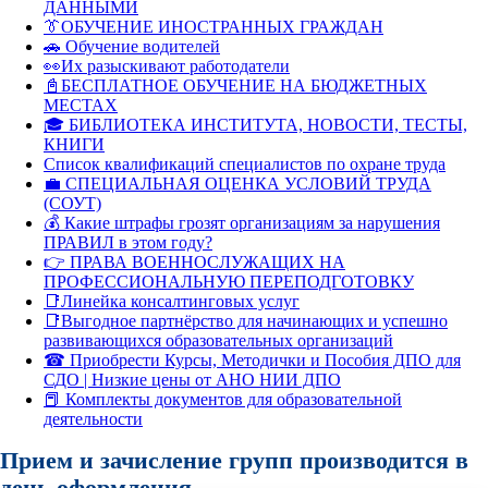
ДАННЫМИ
👔ОБУЧЕНИЕ ИНОСТРАННЫХ ГРАЖДАН
🚗 Обучение водителей
👀Их разыскивают работодатели
📓БЕСПЛАТНОЕ ОБУЧЕНИЕ НА БЮДЖЕТНЫХ
МЕСТАХ
🎓 БИБЛИОТЕКА ИНСТИТУТА, НОВОСТИ, ТЕСТЫ,
КНИГИ
Список квалификаций специалистов по охране труда
💼 СПЕЦИАЛЬНАЯ ОЦЕНКА УСЛОВИЙ ТРУДА
(СОУТ)
💰 Какие штрафы грозят организациям за нарушения
ПРАВИЛ в этом году?
👉 ПРАВА ВОЕННОСЛУЖАЩИХ НА
ПРОФЕССИОНАЛЬНУЮ ПЕРЕПОДГОТОВКУ
📑Линейка консалтинговых услуг
📑Выгодное партнёрство для начинающих и успешно
развивающихся образовательных организаций
☎ Приобрести Курсы, Методички и Пособия ДПО для
СДО | Низкие цены от АНО НИИ ДПО
📕 Комплекты документов для образовательной
деятельности
Прием и зачисление групп производится в
день оформления