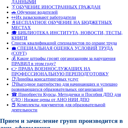
ДАННЫМИ
👔ОБУЧЕНИЕ ИНОСТРАННЫХ ГРАЖДАН
🚗 Обучение водителей
👀Их разыскивают работодатели
📓БЕСПЛАТНОЕ ОБУЧЕНИЕ НА БЮДЖЕТНЫХ
МЕСТАХ
🎓 БИБЛИОТЕКА ИНСТИТУТА, НОВОСТИ, ТЕСТЫ,
КНИГИ
Список квалификаций специалистов по охране труда
💼 СПЕЦИАЛЬНАЯ ОЦЕНКА УСЛОВИЙ ТРУДА
(СОУТ)
💰 Какие штрафы грозят организациям за нарушения
ПРАВИЛ в этом году?
👉 ПРАВА ВОЕННОСЛУЖАЩИХ НА
ПРОФЕССИОНАЛЬНУЮ ПЕРЕПОДГОТОВКУ
📑Линейка консалтинговых услуг
📑Выгодное партнёрство для начинающих и успешно
развивающихся образовательных организаций
☎ Приобрести Курсы, Методички и Пособия ДПО для
СДО | Низкие цены от АНО НИИ ДПО
📕 Комплекты документов для образовательной
деятельности
Прием и зачисление групп производится в
день оформления