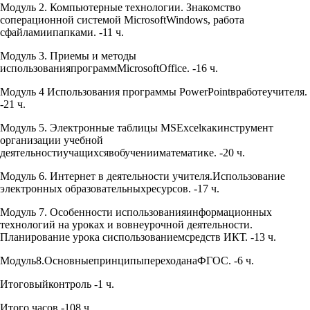
Модуль 2. Компьютерные технологии. Знакомство
соперационной системой MicrosoftWindows, работа
сфайламиипапками. -11 ч.
Модуль 3. Приемы и методы
использованияпрограммMicrosoftOffice. -16 ч.
Модуль 4 Использования программы PowerPointвработеучителя.
-21 ч.
Модуль 5. Электронные таблицы MSExcelкакинструмент
организации учебной
деятельностиучащихсявобученииматематике. -20 ч.
Модуль 6. Интернет в деятельности учителя.Использование
электронных образовательныхресурсов. -17 ч.
Модуль 7. Особенности использованияинформационных
технологий на уроках и вовнеурочной деятельности.
Планирование урока сиспользованиемсредств ИКТ. -13 ч.
Модуль8.ОсновныепринципыпереходанаФГОС. -6 ч.
Итоговыйконтроль -1 ч.
Итого часов -108 ч.