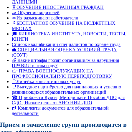
ДАННЫМИ
👔ОБУЧЕНИЕ ИНОСТРАННЫХ ГРАЖДАН
🚗 Обучение водителей
👀Их разыскивают работодатели
📓БЕСПЛАТНОЕ ОБУЧЕНИЕ НА БЮДЖЕТНЫХ
МЕСТАХ
🎓 БИБЛИОТЕКА ИНСТИТУТА, НОВОСТИ, ТЕСТЫ,
КНИГИ
Список квалификаций специалистов по охране труда
💼 СПЕЦИАЛЬНАЯ ОЦЕНКА УСЛОВИЙ ТРУДА
(СОУТ)
💰 Какие штрафы грозят организациям за нарушения
ПРАВИЛ в этом году?
👉 ПРАВА ВОЕННОСЛУЖАЩИХ НА
ПРОФЕССИОНАЛЬНУЮ ПЕРЕПОДГОТОВКУ
📑Линейка консалтинговых услуг
📑Выгодное партнёрство для начинающих и успешно
развивающихся образовательных организаций
☎ Приобрести Курсы, Методички и Пособия ДПО для
СДО | Низкие цены от АНО НИИ ДПО
📕 Комплекты документов для образовательной
деятельности
Прием и зачисление групп производится в
день оформления