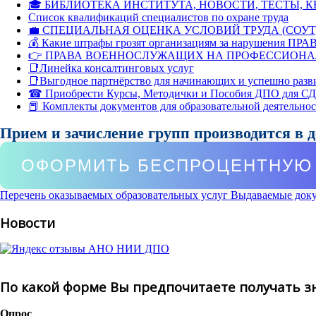
🎓 БИБЛИОТЕКА ИНСТИТУТА, НОВОСТИ, ТЕСТЫ, 
Список квалификаций специалистов по охране труда
💼 СПЕЦИАЛЬНАЯ ОЦЕНКА УСЛОВИЙ ТРУДА (СОУТ
💰 Какие штрафы грозят организациям за нарушения ПРАВ
👉 ПРАВА ВОЕННОСЛУЖАЩИХ НА ПРОФЕССИОНА
📑Линейка консалтинговых услуг
📑Выгодное партнёрство для начинающих и успешно разв
☎ Приобрести Курсы, Методички и Пособия ДПО для С
📕 Комплекты документов для образовательной деятельно
Прием и зачисление групп производится в 
ОФОРМИТЬ БЕСПРОЦЕНТНУЮ 
Перечень оказываемых образовательных услуг
Выдаваемые док
Новости
По какой форме Вы предпочитаете получать з
Опрос