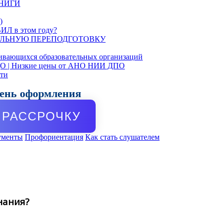
КНИГИ
)
ИЛ в этом году?
ЛЬНУЮ ПЕРЕПОДГОТОВКУ
ивающихся образовательных организаций
ДО | Низкие цены от АНО НИИ ДПО
сти
день оформления
РАССРОЧКУ
ументы
Профориентация
Как стать слушателем
нания?