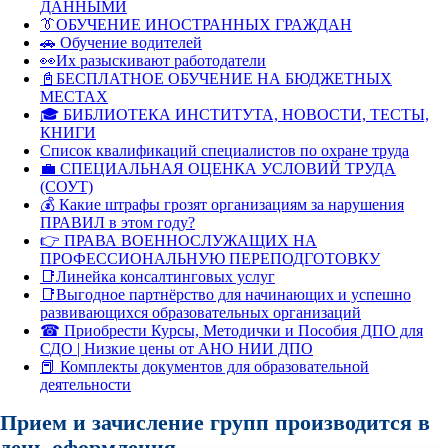
ДАННЫМИ
👔ОБУЧЕНИЕ ИНОСТРАННЫХ ГРАЖДАН
🚗 Обучение водителей
👀Их разыскивают работодатели
📓БЕСПЛАТНОЕ ОБУЧЕНИЕ НА БЮДЖЕТНЫХ
МЕСТАХ
🎓 БИБЛИОТЕКА ИНСТИТУТА, НОВОСТИ, ТЕСТЫ,
КНИГИ
Список квалификаций специалистов по охране труда
💼 СПЕЦИАЛЬНАЯ ОЦЕНКА УСЛОВИЙ ТРУДА
(СОУТ)
💰 Какие штрафы грозят организациям за нарушения
ПРАВИЛ в этом году?
👉 ПРАВА ВОЕННОСЛУЖАЩИХ НА
ПРОФЕССИОНАЛЬНУЮ ПЕРЕПОДГОТОВКУ
📑Линейка консалтинговых услуг
📑Выгодное партнёрство для начинающих и успешно
развивающихся образовательных организаций
☎ Приобрести Курсы, Методички и Пособия ДПО для
СДО | Низкие цены от АНО НИИ ДПО
📕 Комплекты документов для образовательной
деятельности
Прием и зачисление групп производится в
день оформления