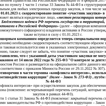
лением Правительства Российской Федерации от 8 февраля 2017 
пки по пункту 1 части 1 статьи 33 Закона № 44-ФЗ в структурир
льным для любых электронных процедур закупок, в том числе з
с 01.01.2023 г. скорректировано понятие «участник закупки» 
 может являться юридическое лицо,
«местом регистрации которо
 Бюджетного кодекса РФ перечень государств и территорий, 
ктивами в Российской Федерации»
(далее – офшорная компания
промежуточного (офшорного) владения активами в России утвер
также вступил в силу с 01.01.2023 г.
офшорным компаниям определяется теперь специальными но
дениям) необходимо скорректировать соответствующим образом 
и таковая используется ими в указанных электронных документ
ию, также следует не забыть, что понятие «участник закупки» 
 установлено, что с указанной даты участником закупки не мо
аконом от 14 июля 2022 года № 255-ФЗ "О контроле за деят
инюстом России и размещается на официальном сайте данного ми
соответствии с приказом Минюста России от 29.11.2022 № 307).
противоречия в части термина «конфликта интересов», испол
 противодействии коррупции"
(далее – Закон № 273-ФЗ)
, путём
№ 44-ФЗ
онфликта интересов» при осуществлении закупок для обеспечен
закона (пояснение: исчерпывающий перечень ситуаций, которые м
закупок в рамках 44-ФЗ).
сти 1 статьи 31 Закона № 44-ФЗ
(пояснение: закрытый перечень
ами законодательства РФ о противодействии коррупции – Закон