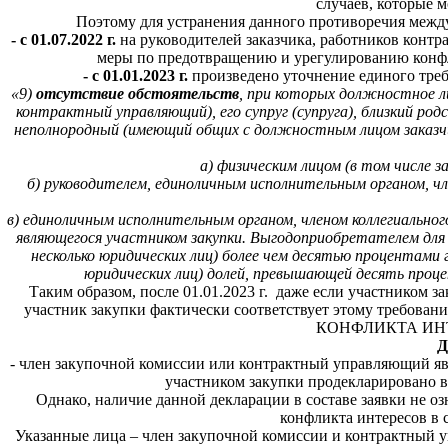
случаев, которые 
Поэтому для устранения данного противоречия между
- с 01.07.2022 г.
на руководителей заказчика, работников конт
меры по предотвращению и урегулированию конфлик
- с 01.01.2023 г.
произведено уточнение единого треб
«9)
отсутствие обстоятельств
, при которых должностное ли
контрактный управляющий), его супруг (супруга), близкий род
неполнородный (имеющий общих с должностным лицом заказчи
а) физическим лицом (в том числе 
б) руководителем, единоличным исполнительным органом, чле
в) единоличным исполнительным органом, членом коллегиальног
являющегося участником закупки. Выгодоприобретателем для ц
несколько юридических лиц) более чем десятью процентами 
юридических лиц) долей, превышающей десять проце
Таким образом, после 01.01.2023 г. даже если участником з
участник закупки фактически соответствует этому требова
КОНФЛИКТА ИНТЕРЕ
Д
- член закупочной комиссии или контрактный управляющий яв
участником закупки продекларировано в 
Однако, наличие данной декларации в составе заявки не 
конфликта интересов в 
Указанные лица – член закупочной комиссии и контрактный у