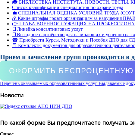
🎓 БИБЛИОТЕКА ИНСТИТУТА, НОВОСТИ, ТЕСТЫ, 
Список квалификаций специалистов по охране труда
💼 СПЕЦИАЛЬНАЯ ОЦЕНКА УСЛОВИЙ ТРУДА (СОУТ
💰 Какие штрафы грозят организациям за нарушения ПРАВ
👉 ПРАВА ВОЕННОСЛУЖАЩИХ НА ПРОФЕССИОНА
📑Линейка консалтинговых услуг
📑Выгодное партнёрство для начинающих и успешно разв
☎ Приобрести Курсы, Методички и Пособия ДПО для С
📕 Комплекты документов для образовательной деятельно
Прием и зачисление групп производится в 
ОФОРМИТЬ БЕСПРОЦЕНТНУЮ 
Перечень оказываемых образовательных услуг
Выдаваемые док
Новости
По какой форме Вы предпочитаете получать з
Опрос