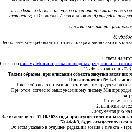
«а) изделия из бумаги бытового и санитарно-гигиеническ
назначения;
> Владислав Александрович:
б) твердые повер
в) мягкие покрытия - резинова
д) удобр
Экологические требования по этим товарам заключаются в обяз
Ответа на это
Согласно
письму Министерства природных ресурсов и экологии Р
1224» заказчики в 202
Таким образом, при описании объекта закупки заказчик 
Постановления № 124 главное
Также обращаю внимание читателя, что предоставления
При этом, согласно вышеуказанному письму Минприроды Р
затр
1. письма от 
2. выписки из те
3. документацию на 
3-е изменение: с 01.10.2023 года при осуществлении закупок
№ 44-ФЗ, будет осуществляться 
Об этом указано в будущей редакции абзаца 1 пункта 7 Пр