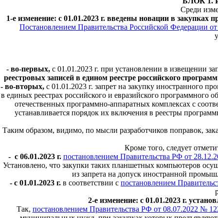
БЛОК 1. И
Среди изме
1-е изменение: с 01.01.2023 г. введены новации в закупк
Постановлением Правительства Российской Федерации от 
у
- во-первых,
с 01.01.2023 г. при установлении в извещении з
реестровых записей в едином реестре российского программ
- во-вторых,
с 01.01.2023 г. запрет на закупку иностранного п
в единых реестрах российского и евразийского программного об
отечественных программно-аппаратных комплексах с соотв
устанавливается порядок их включения в реестры программ
Таким образом, видимо, по мысли разработчиков поправок, зака
Кроме того, следует отмет
- с 06.01.2023 г.
постановлением Правительства РФ от 28.12.2
Установлено, что закупки таких планшетных компьютеров ос
из запрета на допуск иностранной промыш
- с 01.01.2023 г.
в соответствии с
постановлением Правительств
2-е изменение: с 01.01.2023 г. уст
Так,
постановлением Правительства РФ от 08.07.2022 № 12
муниципальных нужд, при закупках которых предъявляют