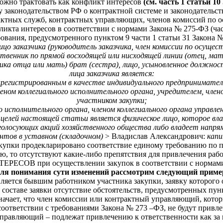
можно трактовать как конфликт интересов
(см. часть 1 статьи 1
 законодательством РФ о контрактной системе и законодательс
рактных служб, контрактных управляющих, членов комиссий по 
та интересов в соответствии с нормами Закона № 275-ФЗ (часть 
ования, предусмотренного пунктом 9 части 1 статьи 31 Закона №
цо заказчика (руководитель заказчика, член комиссии по осуще
ственник по прямой восходящей или нисходящей линии (отец, мать,
ка отца или мать) брат (сестра), лицо, усыновленное должнос
лица заказчика является:
зарегистрированным в качестве индивидуального предпринимател
ном коллегиального исполнительного органа, учредителем, член
участником закупки;
о исполнительного органа, членом коллегиального органа управл
елей настоящей статьи является физическое лицо, которое влад
голосующих акций хозяйственного общества либо владеет напрямую
нтов в уставном (складочном)
> Владислав Александрович:
капи
акупки продекларировано соответствие единому требованию по пу
нию, то отсутствуют какие-либо препятствия для привлечения р
СОВ при осуществлении закупок в соответствии с нормами
ля понимания сути изменений рассмотрим следующий приме
ляется бывшим работником участника закупки, заявку которого
составе заявки отсутствие обстоятельств, предусмотренных пунк
означает, что член комиссии или контрактный управляющий, кот
соответствии с требованиями Закона № 273 –ФЗ, не будут привле
правляющий – подлежат привлечению к ответственности как за