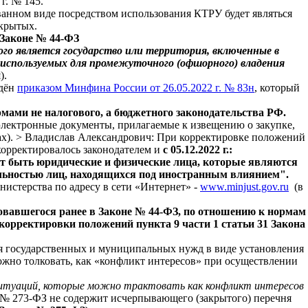
г. № 145.
ованном виде посредством использования КТРУ будет являться
акрытых.
в Законе № 44-ФЗ
го является государство или территория, включенные в
используемых для промежуточного (офшорного) владения
).
ждён
приказом Минфина России от 26.05.2022 г. № 83н
, который
рмами
не налогового, а бюджетного законодательства РФ.
электронные документы, прилагаемые к извещению о закупке,
ах). > Владислав Александрович: При корректировке положений
корректировалось законодателем и
с 05.12.2022 г.:
гут быть юридические и физические лица, которые являются
ельностью лиц, находящихся под иностранным влиянием".
нистерства по адресу в сети «Интернет» -
www.minjust.gov.ru
(в
ьзовавшегося ранее в Законе № 44-ФЗ, по отношению к нормам
 корректировки положений пункта 9 части 1 статьи 31 Закона
ия государственных и муниципальных нужд в виде установления
ожно толковать, как «конфликт интересов» при осуществлении
 ситуаций, которые можно трактовать как конфликт интересов
 № 273-ФЗ не содержит исчерпывающего (закрытого) перечня