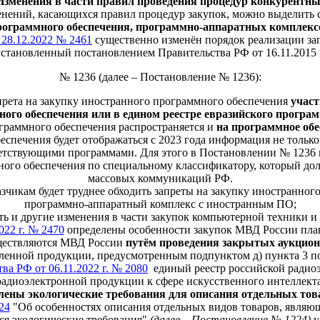
зменения в части правил проведения процедур конкурентны
нений, касающихся правил процедур закупок, можно выделить
ах программного обеспечения, программно-аппаратных компле
28.12.2022 № 2461
существенно изменён порядок реализации зап
становленный постановлением Правительства РФ от 16.11.2015 
№ 1236 (далее – Постановление № 1236):
апрета на закупку иностранного программного обеспечения
участ
ного обеспечения или в едином реестре евразийского програ
рограммного обеспечения распространяется и
на программное обе
еспечения будет отображаться с 2023 года информация не тольк
етствующими программами. Для этого в Постановлении № 1236 
ного обеспечения по специальному классификатору, который дол
массовых коммуникаций РФ.
зчикам будет труднее обходить запреты на закупку иностранного 
программно-аппаратный комплекс с иностранным ПО;
ить и другие изменения в части закупок компьютерной техники и
022 г. № 2470
определены особенности закупок МВД России пла
уществляются МВД России
путём проведения закрытых аукцион
ленной продукции, предусмотренным подпунктом д) пункта 3 пос
а РФ от 06.11.2022 г. № 2080
единый реестр российской радио
радиоэлектронной продукции к сфере искусственного интеллекта
ановлены экологические требования для описания отдельных т
24
"Об особенностях описания отдельных видов товаров, являющ
ся экологические требования"
(далее – Постановление № 1224)
у