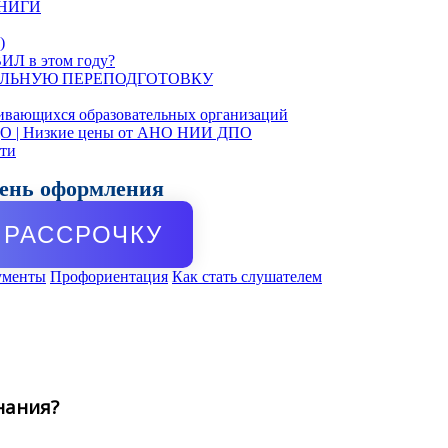
КНИГИ
)
ИЛ в этом году?
ЛЬНУЮ ПЕРЕПОДГОТОВКУ
ивающихся образовательных организаций
ДО | Низкие цены от АНО НИИ ДПО
сти
день оформления
РАССРОЧКУ
ументы
Профориентация
Как стать слушателем
нания?