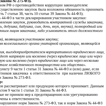
0 Закона № 275-ФЗ).
твом РФ о противодействии коррупции законодателем:
осуществлению закупок была возложена обязанность принимать
7 статьи 38, часть 10 статьи 39 Закона № 44-ФЗ);
 44-ФЗ в части декларирования участником закупки:
ствлению закупок, руководитель контрактной службы заказчика,
 дедушка, бабушка, сын, дочь, внук, внучка), полнородный или
тным лицом заказчика, либо усыновитель этого должностного
я), являющимся участником закупки;
ом коллегиального органа унитарной организации, являющейся
ения, выгодоприобретателем корпоративного юридического лица,
еет напрямую или косвенно (через юридическое лицо или через
 или косвенно (через юридическое лицо или через несколько
тале хозяйственного товарищества или общества».
нкту 9 части 1 статьи 31 Закона № 44-ФЗ и (или) даже, если
аботников заказчика к ответственности при наличии ЛЮБОГО
 Закона № 273-ФЗ.
р:
 он рассматривает или продукцию которого принимает. Данным
том 9 части 1 статьи 31 Закона № 44-ФЗ.
орые не приняли мер к предотвращению или урегулированию
чены к ответственности.
 нарушение норм Закона № 273-ФЗ, так и норм Закона № 44-ФЗ