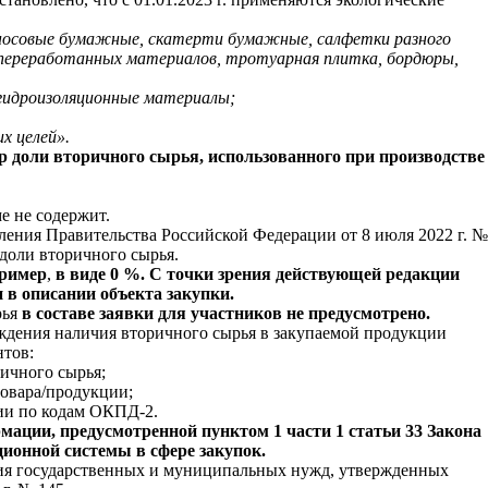
и носовые бумажные, скатерти бумажные, салфетки разного
 переработанных материалов, тротуарная плитка, бордюры,
е гидроизоляционные материалы;
х целей».
р доли вторичного сырья, использованного при производстве
е не содержит.
ения Правительства Российской Федерации от 8 июля 2022 г. №
доли вторичного сырья.
пример
,
в виде 0 %.
С точки зрения действующей редакции
 в описании объекта закупки.
рья
в составе заявки для участников не предусмотрено.
ждения наличия вторичного сырья в закупаемой продукции
нтов:
ричного сырья;
товара/продукции;
ции по кодам ОКПД-2.
ормации, предусмотренной пунктом 1 части 1 статьи 33 Закона
ионной системы в сфере закупок.
чения государственных и муниципальных нужд, утвержденных