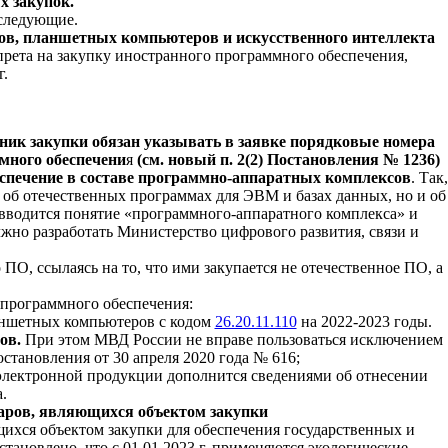
х закупок.
 следующие.
ксов, планшетных компьютеров и искусственного интеллекта
рета на закупку иностранного программного обеспечения,
г.
ник закупки обязан указывать в заявке порядковые номера
ммного обеспечени
я
(см. новый п. 2(2) Постановления № 1236)
спечение
в составе программно-аппаратных комплексов
. Так,
о об отечественных программах для ЭВМ и базах данных, но и об
вводится понятие «программного-аппаратного комплекса» и
жно разработать Министерство цифрового развития, связи и
ПО, ссылаясь на то, что ими закупается не отечественное ПО, а
 программного обеспечения:
ншетных компьютеров с кодом
26.20.11.110
на 2022-2023 годы.
ов.
При этом МВД России не вправе пользоваться исключением
тановления от 30 апреля 2020 года № 616;
электронной продукции дополнится сведениями об отнесении
.
оваров, являющихся объектом закупки
ихся объектом закупки для обеспечения государственных и
становлено, что с 01.01.2023 г. применяются экологические