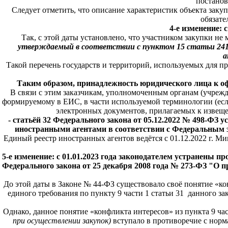
постанов
Следует отметить, что описание характеристик объекта заку
обязате
4-е изменение: 
Так, с этой даты установлено, что участником закупки не
утверждаемый в соответствии с пунктом 15 статьи 241
а
Такой перечень государств и территорий, используемых для 
Таким образом, принадлежность юридического лица к 
В связи с этим заказчикам, уполномоченным органам (учреж
формируемому в ЕИС, в части используемой терминологии (есл
электронных документов, прилагаемых к извещен
- статьёй 32 Федерального закона от 05.12.2022 № 498-ФЗ
иностранными агентами в соответствии с Федеральным з
Единый реестр иностранных агентов ведётся с 01.12.2022 г. М
5-е изменение: с 01.01.2023 года законодателем устранены 
Федерального закона от 25 декабря 2008 года № 273-ФЗ "О
До этой даты в Законе № 44-ФЗ существовало своё понятие «к
единого требования по пункту 9 части 1 статьи 31 данного 
Однако, данное понятие «конфликта интересов» из пункта 9 ча
при осуществлении закупок)
вступало в противоречие с норм