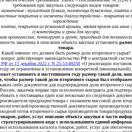
требования при закупках следующих видов товаров:
ого назначения - туалетная бумага, полотенца бумажные, платк
хностные покрытия и элементы благоустройства - покрытия из
ограждения;
я плитка, покрытия из резиновой крошки, мягкая кровля или ины
г) контейнеры и урны для мусора;
ения органические, почвогрунт и грунт, пригодный для технически
анности заказчика в описании объекта закупки установить
разме
товара.
Какой именно это должен быть размер доли вторичного сырья?
т вопрос действующее законодательство РФ о контрактной систем
Ф от 15 декабря 2022 г. N 25-53/49250
«О реализации постановл
3 году не ограничены в установлении конкретной (минимальной) 
может установить в наступившем году размер такой доли, на
, чтобы размер такой доли вторичного сырья был отображен
 каких-либо документов для подтверждения доли вторичного сы
оссии, заказчик вправе при исполнении контракта для подтвер
ебовать у поставщика один или несколько из следующих докуме
производителя продукции/товара с указанием массовой доли вто
хнологической/производственной документации производителя 
входной поток вторичного сырья производителя товара/продук
 товаров, работ, услуг описание объекта закупки в части инф
в структурированном виде с использованием единой информац
авил использования каталога товаров, работ, услуг для обеспе