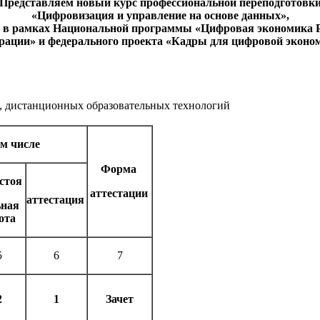
Представляем новый курс профессиональной переподготовк
«Цифровизация и управление на основе данных»,
 в рамках Национальной программы «Цифровая экономика 
рации» и федерального проекта «Кадры для цифровой эконо
я, дистанционных образовательных технологий
ом числе
Форма
стоя
аттестации
аттестация
ьная
ота
5
6
7
2
1
Зачет