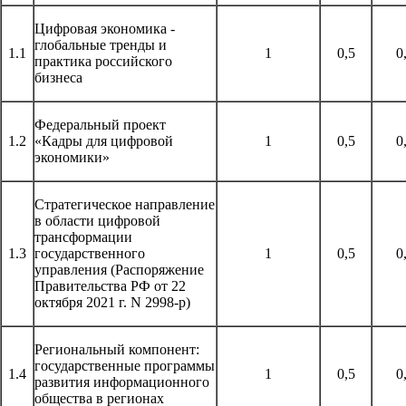
Цифровая экономика -
глобальные тренды и
1.1
1
0,5
0
практика российского
бизнеса
Федеральный проект
1.2
«Кадры для цифровой
1
0,5
0
экономики»
Стратегическое направление
в области цифровой
трансформации
1.3
государственного
1
0,5
0
управления (Распоряжение
Правительства РФ
от 22
октября 2021 г. N 2998-р)
Региональный компонент:
государственные программы
1.4
1
0,5
0
развития информационного
общества в регионах