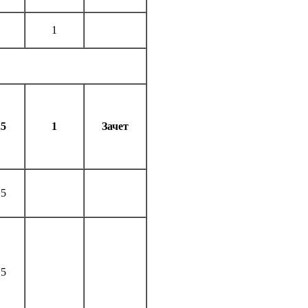
1
,5
1
Зачет
,5
,5