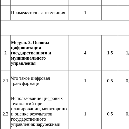
Промежуточная аттестация
1
Модуль 2. Основы
цифровизации
2
государственного и
4
1,5
1
муниципального
управления
Что такое цифровая
2.1
1
0,5
0
трансформация
Использование цифровых
технологий при
планировании, мониторинге
2.2
и оценке результатов
1
0,5
0
государственного
управления: зарубежный