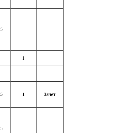
,5
1
,5
1
Зачет
,5