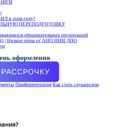
КНИГИ
)
ИЛ в этом году?
ЛЬНУЮ ПЕРЕПОДГОТОВКУ
ивающихся образовательных организаций
ДО | Низкие цены от АНО НИИ ДПО
сти
день оформления
РАССРОЧКУ
ументы
Профориентация
Как стать слушателем
нания?