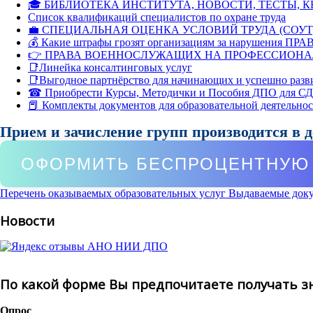
🎓 БИБЛИОТЕКА ИНСТИТУТА, НОВОСТИ, ТЕСТЫ, 
Список квалификаций специалистов по охране труда
💼 СПЕЦИАЛЬНАЯ ОЦЕНКА УСЛОВИЙ ТРУДА (СОУТ
💰 Какие штрафы грозят организациям за нарушения ПРАВ
👉 ПРАВА ВОЕННОСЛУЖАЩИХ НА ПРОФЕССИОНА
📑Линейка консалтинговых услуг
📑Выгодное партнёрство для начинающих и успешно разв
☎ Приобрести Курсы, Методички и Пособия ДПО для С
📕 Комплекты документов для образовательной деятельно
Прием и зачисление групп производится в 
ОФОРМИТЬ БЕСПРОЦЕНТНУЮ 
Перечень оказываемых образовательных услуг
Выдаваемые док
Новости
По какой форме Вы предпочитаете получать з
Опрос