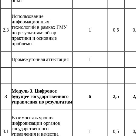
опыт
Использование
информационных
технологий в рамках ГМУ
2.3
1
0,5
0
по результатам: обзор
практики и основные
проблемы
Промежуточная аттестация
1
Модуль 3. Цифровое
3
будущее государственного
6
2,5
2
управления по результатам
Взаимосвязь уровня
цифровизации органов
государственного
3.1
1
0,5
0
управления и качества