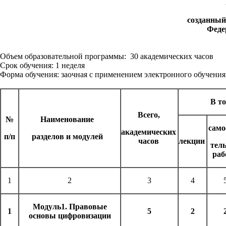
созданный
Феде
Объем образовательной программы: 30 академических часов
Срок обучения: 1 неделя
Форма обучения: заочная с применением электронного обучени
В т
Всего,
№
Наименование
само
академических
п/п
разделов и модулей
часов
лекции
тел
раб
1
2
3
4
Модуль1. Правовые
1
5
2
основы цифровизации