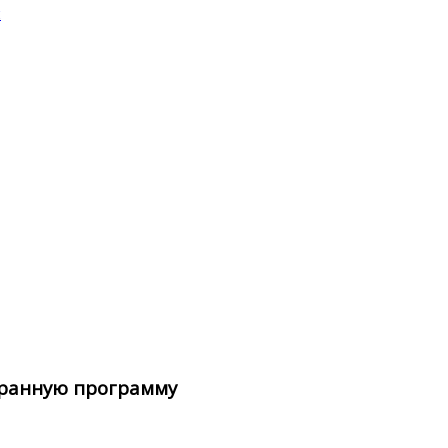
и
ights Reserved
бранную программу