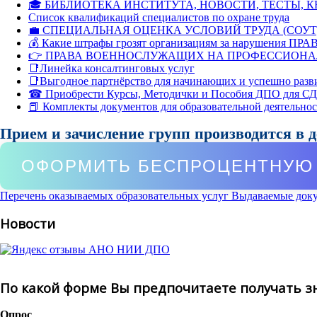
🎓 БИБЛИОТЕКА ИНСТИТУТА, НОВОСТИ, ТЕСТЫ, 
Список квалификаций специалистов по охране труда
💼 СПЕЦИАЛЬНАЯ ОЦЕНКА УСЛОВИЙ ТРУДА (СОУТ
💰 Какие штрафы грозят организациям за нарушения ПРАВ
👉 ПРАВА ВОЕННОСЛУЖАЩИХ НА ПРОФЕССИОНА
📑Линейка консалтинговых услуг
📑Выгодное партнёрство для начинающих и успешно разв
☎ Приобрести Курсы, Методички и Пособия ДПО для С
📕 Комплекты документов для образовательной деятельно
Прием и зачисление групп производится в 
ОФОРМИТЬ БЕСПРОЦЕНТНУЮ 
Перечень оказываемых образовательных услуг
Выдаваемые док
Новости
По какой форме Вы предпочитаете получать з
Опрос