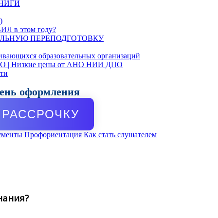
КНИГИ
)
ИЛ в этом году?
ЛЬНУЮ ПЕРЕПОДГОТОВКУ
ивающихся образовательных организаций
ДО | Низкие цены от АНО НИИ ДПО
сти
день оформления
РАССРОЧКУ
ументы
Профориентация
Как стать слушателем
нания?