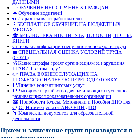
ДАННЫМИ
👔ОБУЧЕНИЕ ИНОСТРАННЫХ ГРАЖДАН
🚗 Обучение водителей
👀Их разыскивают работодатели
📓БЕСПЛАТНОЕ ОБУЧЕНИЕ НА БЮДЖЕТНЫХ
МЕСТАХ
🎓 БИБЛИОТЕКА ИНСТИТУТА, НОВОСТИ, ТЕСТЫ,
КНИГИ
Список квалификаций специалистов по охране труда
💼 СПЕЦИАЛЬНАЯ ОЦЕНКА УСЛОВИЙ ТРУДА
(СОУТ)
💰 Какие штрафы грозят организациям за нарушения
ПРАВИЛ в этом году?
👉 ПРАВА ВОЕННОСЛУЖАЩИХ НА
ПРОФЕССИОНАЛЬНУЮ ПЕРЕПОДГОТОВКУ
📑Линейка консалтинговых услуг
📑Выгодное партнёрство для начинающих и успешно
развивающихся образовательных организаций
☎ Приобрести Курсы, Методички и Пособия ДПО для
СДО | Низкие цены от АНО НИИ ДПО
📕 Комплекты документов для образовательной
деятельности
Прием и зачисление групп производится в
день оформления