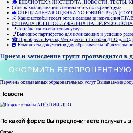
🎓 БИБЛИОТЕКА ИНСТИТУТА, НОВОСТИ, ТЕСТЫ, 
Список квалификаций специалистов по охране труда
💼 СПЕЦИАЛЬНАЯ ОЦЕНКА УСЛОВИЙ ТРУДА (СОУТ
💰 Какие штрафы грозят организациям за нарушения ПРАВ
👉 ПРАВА ВОЕННОСЛУЖАЩИХ НА ПРОФЕССИОНА
📑Линейка консалтинговых услуг
📑Выгодное партнёрство для начинающих и успешно разв
☎ Приобрести Курсы, Методички и Пособия ДПО для С
📕 Комплекты документов для образовательной деятельно
Прием и зачисление групп производится в 
ОФОРМИТЬ БЕСПРОЦЕНТНУЮ 
Перечень оказываемых образовательных услуг
Выдаваемые док
Новости
По какой форме Вы предпочитаете получать з
Опрос