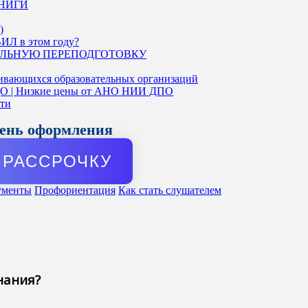
КНИГИ
)
ИЛ в этом году?
ЛЬНУЮ ПЕРЕПОДГОТОВКУ
ивающихся образовательных организаций
ДО | Низкие цены от АНО НИИ ДПО
сти
день оформления
РАССРОЧКУ
ументы
Профориентация
Как стать слушателем
нания?