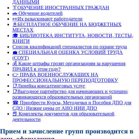
ДАННЫМИ
👔ОБУЧЕНИЕ ИНОСТРАННЫХ ГРАЖДАН
🚗 Обучение водителей
👀Их разыскивают работодатели
📓БЕСПЛАТНОЕ ОБУЧЕНИЕ НА БЮДЖЕТНЫХ
МЕСТАХ
🎓 БИБЛИОТЕКА ИНСТИТУТА, НОВОСТИ, ТЕСТЫ,
КНИГИ
Список квалификаций специалистов по охране труда
💼 СПЕЦИАЛЬНАЯ ОЦЕНКА УСЛОВИЙ ТРУДА
(СОУТ)
💰 Какие штрафы грозят организациям за нарушения
ПРАВИЛ в этом году?
👉 ПРАВА ВОЕННОСЛУЖАЩИХ НА
ПРОФЕССИОНАЛЬНУЮ ПЕРЕПОДГОТОВКУ
📑Линейка консалтинговых услуг
📑Выгодное партнёрство для начинающих и успешно
развивающихся образовательных организаций
☎ Приобрести Курсы, Методички и Пособия ДПО для
СДО | Низкие цены от АНО НИИ ДПО
📕 Комплекты документов для образовательной
деятельности
Прием и зачисление групп производится в
день оформления