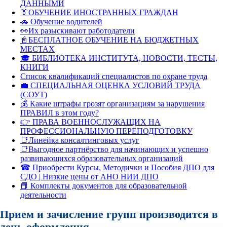
ДАННЫМИ
👔ОБУЧЕНИЕ ИНОСТРАННЫХ ГРАЖДАН
🚗 Обучение водителей
👀Их разыскивают работодатели
📓БЕСПЛАТНОЕ ОБУЧЕНИЕ НА БЮДЖЕТНЫХ
МЕСТАХ
🎓 БИБЛИОТЕКА ИНСТИТУТА, НОВОСТИ, ТЕСТЫ,
КНИГИ
Список квалификаций специалистов по охране труда
💼 СПЕЦИАЛЬНАЯ ОЦЕНКА УСЛОВИЙ ТРУДА
(СОУТ)
💰 Какие штрафы грозят организациям за нарушения
ПРАВИЛ в этом году?
👉 ПРАВА ВОЕННОСЛУЖАЩИХ НА
ПРОФЕССИОНАЛЬНУЮ ПЕРЕПОДГОТОВКУ
📑Линейка консалтинговых услуг
📑Выгодное партнёрство для начинающих и успешно
развивающихся образовательных организаций
☎ Приобрести Курсы, Методички и Пособия ДПО для
СДО | Низкие цены от АНО НИИ ДПО
📕 Комплекты документов для образовательной
деятельности
Прием и зачисление групп производится в
день оформления